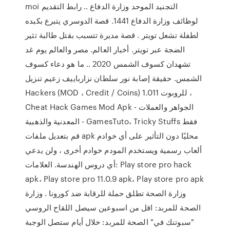
moi التجنيد الموحد وزارة الدفاع .. رابط التقديم
لوظائف وزارة الدفاع 1441. قصة الدوسري يتبرع بكبده
لطفلة تشعل تويتر . قصة مديرة تتسبب بقتل طالبة تثير
الضجة عبر تويتر. أخبار العالم. مصر والعالم يوم غد
تشهدان كسوف الشمس 2020 .. ما هو دعاء كسوف
الشمس. حقيقة إصابة نور سلطان نزارباييف زعيم تنزيل
Hackers (MOD ، Credit / Coins) 1.011 للروبوت ،
Cheat Hack Games Mod Apk - الجواهر والعملات
المعدنية والذهبية - GamesTuto، Tricky Stuffs فقط
قم بتعديل ملفات apk محليًا دون التأثير على أي خوادم
ألعاب رسمية ويستخدم المودم خوادم أخرى ، ولن يدعي
أي دروس الهندسة. العلامات: Play store pro hack
apk، Play store pro 11.0.9 apk، Play store pro apk
وزارة الصحة تطلق حملة للرقابة ضد كورونا . وزارة
الصحة للمربد: اقل من اسبوعين سيصل اللقاح الروسي
"سبوتنك في" الصحة للمربد: خلال أيام ستصل الوجبة