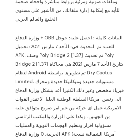
وملفات صوتية ومرئية بروابط مباشرة وأحجام ضخمة
للأبد مع إمكانية إدارة ملفاتك، من الأشهر على مستوى
الخليج والعالم العربي
وزارة الدفاع + OBB البيانات كاملة : احصل عليه: جوجل
اللعب: تم التحديث في: الأحد 7 مارس 2021: تحميل
APK. وصف Poly Bridge 2 [1.37] تم تحديث Poly
Bridge 2 [1.37] بتاريخ الأحد 7 مارس 2021 هي محاكاة
لنظام Android تم تطويرها بواسطة Dry Cactus
Limited. مستويات جديدة وميكانيكا جديدة ومحرك
فيزياء مخصص وغير ذلك الكثير! أعد بتشكل وزارة الدفاع
الى رئيس امريكا السلطة الوطنية العليا, لا تقدر القوات
الامريكية عمل اى حركة من غير امر صريح متوافق عليه
من الجهتين. وبكدا على الوزارة والمكتب الرئاسي
مسؤولية اقرار وتنظيم الهجمات النووية والعمليات
الحربية. 0 وزارة الدفاع APK (أمريكا الشمالية نسخة