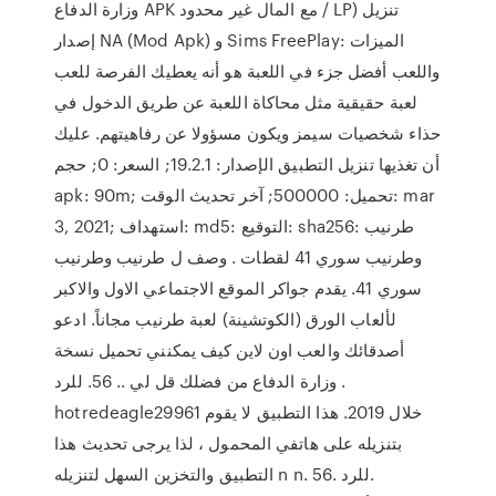
وزارة الدفاع APK مع المال غير محدود / LP) تنزيل
إصدار NA (Mod Apk) و Sims FreePlay: الميزات
واللعب أفضل جزء في اللعبة هو أنه يعطيك الفرصة للعب
لعبة حقيقية مثل محاكاة اللعبة عن طريق الدخول في
حذاء شخصيات سيمز ويكون مسؤولا عن رفاهيتهم. عليك
أن تغذيها تنزيل التطبيق الإصدار: 19.2.1; السعر: 0; حجم
apk: 90m; تحميل: 500000; آخر تحديث الوقت: mar
3, 2021; استهداف: md5: التوقيع: sha256: طرنيب
وطرنيب سوري 41 لقطات . وصف ل طرنيب وطرنيب
سوري 41. يقدم جواكر الموقع الاجتماعي الاول والاكبر
لألعاب الورق (الكوتشينة) لعبة طرنيب مجاناً. ادعو
أصدقائك والعب اون لاين كيف يمكنني تحميل نسخة
وزارة الدفاع من فضلك قل لي .. 56. للرد .
hotredeagle29961 خلال 2019. هذا التطبيق لا يقوم
بتنزيله على هاتفي المحمول ، لذا يرجى تحديث هذا
التطبيق والتخزين السهل لتنزيله n n. 56. للرد.