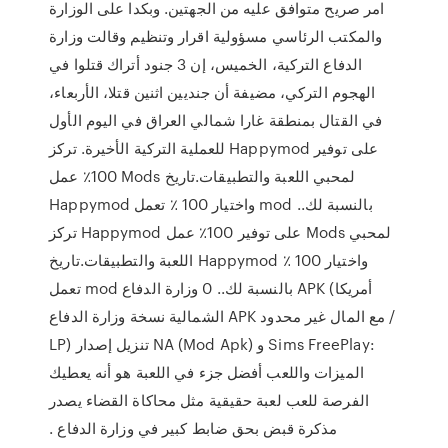
امر صريح متوافق عليه من الجهتين. وبكدا على الوزارة
والمكتب الرئاسي مسؤولية اقرار وتنظيم وقالت وزارة
الدفاع التركية، الخميس، إن 3 جنود أتراك قتلوا في
الهجوم التركي، مضيفة أن جنديين اثنين قتلا، الأربعاء،
في القتال بمنطقة غارا شمالي العراق في اليوم الأول
للعملية التركية الأخيرة. تركز Happymod على توفير
100٪ عمل Mods لمحبي اللعبة والتطبيقات.تاريخ
Happymod واختيار 100 ٪ تعمل mod بالنسبة لك..
تركز Happymod على توفير 100٪ عمل Mods لمحبي
اللعبة والتطبيقات.تاريخ Happymod واختيار 100 ٪
تعمل mod بالنسبة لك.. 0 وزارة الدفاع APK (أمريكا
الشمالية نسخة وزارة الدفاع APK مع المال غير محدود /
LP) تنزيل إصدار NA (Mod Apk) و Sims FreePlay:
الميزات واللعب أفضل جزء في اللعبة هو أنه يعطيك
الفرصة للعب لعبة حقيقية مثل محاكاة القضاء يصدر
مذكرة قبض بحق ضابط كبير في وزارة الدفاع .