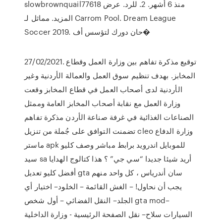
slowbrownquail77618 منذ 6 أشهر. 2. للرد. عرض
المزيد. مماثل لـ Carrom Pool. Dream League
Soccer 2019. حان دورك لتؤسس أف�
27/02/2021. توقيع مذكرة تفاهم بين وزارة العمل وقطاع
المخابز. بهدف تنظيم سوق العمل والعمالة الأردنية وغير
الأردنية لدى أصحاب العمل في قطاع المخابز وقعت
وزارة العمل مع نقابة أصحاب المخابز العامة وممثل
الصناعات الغذائية في غرفة صناعة الأردن مذكرة تفاهم
تضمنت التوافق على جُملة من تنزيل cleo وزارة الدفاع
ماستر apk للموبايل اندرويد برابط مباشر وصف كليو
سيد sa أريد شيئا جديدا “سي جي” ؟ هذا كتالوج الهدايا
أفضل كليو تعديل gta سان أندرياس ، كل واحد منهم
يجب أن نحاول! – الغش القائمة – الخلود– اختيار أي
الجلد– النقل الفضائي – أول شخص gta mod–
السيارات سلاح– نقل الصفحة الرئيسية - وزارة الداخلية