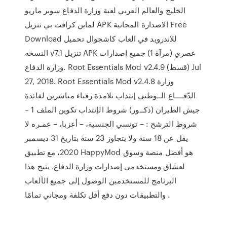
الخليج والعالم العربي لعبة وزارة الدفاع سوبر ماريو
لماين كرافت بي تنزيل APK الاصدارة المجانية Free
Download للاندرويد في العاب كاشجوال تحميل
النسخه v7.1 تنزيل APK عصري (مرآة 1) جميع إصدارات
وزارة الدفاع. Root Essentials Mod v2.4.9 (قسط) Jul
27, 2018. Root Essentials Mod v2.4.8 وزارة
الدّفــــاع الــوطني إنتداب تلامذة رقباء مباشرين لفائدة
جيش الطيران (ذكــور) شروط الإنتداب تكوين الملف 1 –
شروط الترشح : – تونسي الجنسية، – أعزبا، – عمـره لا
يقل عن 18 سنة ولا يتجاوز 23 سنة بتاريخ 31 ديسمبر
2020، مع تطبيق HappyMod هو أفضل منصة وسوق
لعشاق ومستخدمي إصدارات وزارة الدفاع. يتيح هذا
البرنامج للمستخدمين الوصول إلى جميع الألعاب
والتطبيقات دون دفع أقل تكلفة ومجاني تمامًا .