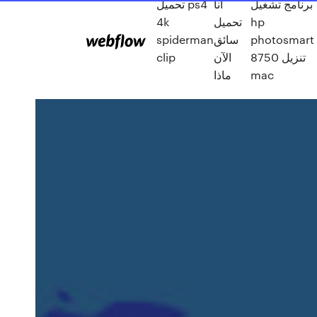
برنامج تشغيل
أنا
تحميل ps4
hp
تحميل
4k
photosmart
سائق
spiderman
8750 تنزيل
الآن
clip
mac
ماذا