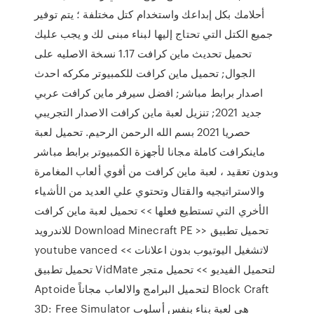
أحلامك بكل إبداعك واستخدام كتل مختلفة ؛ يتم توفير
جميع الكتل التي تحتاج إليها لبناء مبنى لك و يجب عليك
تحميل تحديث ماين كرافت 1.17 نسخة الاصليه على
الجوال; تحميل ماين كرافت للكمبيوتر مكركه احدث
اصدار برابط مباشر; افضل سيرفر ماين كرافت عربي
جديد 2021; تنزيل لعبة ماين كرافت الاصدار التجريبي
حصريا 2021 بسم الله الرحمن الرحيم. تحميل لعبة
ماينكرافت كاملة مجانا لأجهزة الكمبيوتر برابط مباشر
وبدون تعقيد ، لعبة ماين كرافت من أقوي ألعاب المغامرة
والاستراتيجيه والقتال وتحتوي علي العديد من الأشياء
الأخري التي تستطيع فعلها >> تحميل لعبة ماين كرافت
للاندرويد Download Minecraft PE >> تحميل تطبيق
youtube vanced لاتشغيل اليوتيوب بدون اعلانات >>
تحميل تطبيق VidMate لتحميل الفيديو >> تحميل متجر
Aptoide لتحميل البرامج والالعاب مجاناً Block Craft
3D: Free Simulator هي لعبة بناء بنفس أسلوب