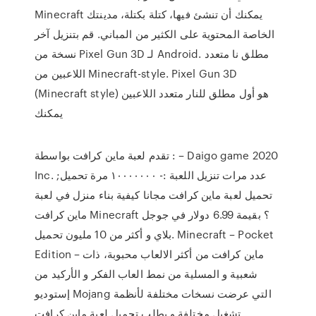
Minecraft يمكنك أن تنشئ فيها، كتلة بكتلة، مدينتك
الخاصة المحتوية على الكثير من المباني. قم بتنزيل آخر
نسخة من Pixel Gun 3D لـ Android. مطلق نا متعدد
اللاعبين من Minecraft-style. Pixel Gun 3D
(Minecraft style) هو أول مطلق للنار متعدد اللاعبين
يمكنك
تقدم لعبة ماين كرافت بواسطة : – Daigo game 2020
Inc. عدد مرات تنزيل اللعبة :- ١٠٠٠٠٠٠٠ مرة تحميل;
تحميل لعبة ماين كرافت مجانا كيفية بناء منزل في لعبة
ماين كرافت Minecraft ؟ بقيمة 6.99 دولار في جوجل
بلاي و أكثر من 10 مليون تحميل. Minecraft – Pocket
Edition – ماين كرافت من أكثر الالعاب محبوبة، ذات
شعبية و المسلية من نمط العاب الفكر و الأركيد من
إستوديو Mojang التي عرضت نسخات مختلفة لأنظمة
تشغيل مختلفة و بطلب تحميل لعبة ماين كرافت