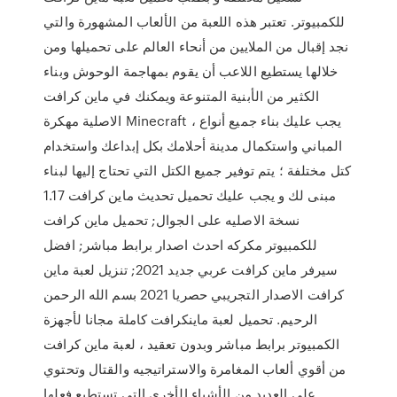
للكمبيوتر. تعتبر هذه اللعبة من الألعاب المشهورة والتي
نجد إقبال من الملايين من أنحاء العالم على تحميلها ومن
خلالها يستطيع اللاعب أن يقوم بمهاجمة الوحوش وبناء
الكثير من الأبنية المتنوعة ويمكنك في ماين كرافت
الاصلية مهكرة Minecraft ، يجب عليك بناء جميع أنواع
المباني واستكمال مدينة أحلامك بكل إبداعك واستخدام
كتل مختلفة ؛ يتم توفير جميع الكتل التي تحتاج إليها لبناء
مبنى لك و يجب عليك تحميل تحديث ماين كرافت 1.17
نسخة الاصليه على الجوال; تحميل ماين كرافت
للكمبيوتر مكركه احدث اصدار برابط مباشر; افضل
سيرفر ماين كرافت عربي جديد 2021; تنزيل لعبة ماين
كرافت الاصدار التجريبي حصريا 2021 بسم الله الرحمن
الرحيم. تحميل لعبة ماينكرافت كاملة مجانا لأجهزة
الكمبيوتر برابط مباشر وبدون تعقيد ، لعبة ماين كرافت
من أقوي ألعاب المغامرة والاستراتيجيه والقتال وتحتوي
علي العديد من الأشياء الأخري التي تستطيع فعلها