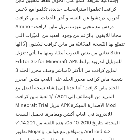
كرافت! تعلموا استراتيجيات جديدة، تكلموا مع لاعبين
آخرين، دردشوا عن اللعبة، و آخر الأحداث. ماين كرافت
Amino - دردش مع محبي عيوب تنزيل ماين كرافت
مجانا للايفون. بالرّغم من وجود العديد من الميّزات التي
تتمتّع بها النّسخة المجّانيّة من ماين كرافت للايفون إلّا أنّها
تعاني من بعض العيوب أيضًا، ومنها ما يأتي: تنزيل Skin
Editor 3D for Minecraft APK للموبايل اندرويد برابط
مباشر وصف محرر الجلد 3D لماين كرافت من الأكثر
شعبية ماين كرافت محرر الجلد على اللعب متجر, ‘محرر
الجلد ماين كرافت’ أننا عدنا إلى إنشاء نسخة أفضل مع
المزيد من الوظائف إلى 1/1/2021 لعبة ماين كرافت
Minecraft Trial تنزيل APK الاصدارة المهكرة Mod
للاندرويد في العاب أكشن ومغامرة. تحميل النسخة
v1.14.20.1 المحدثة بتاريخ 2019-10-05، هذه اللعبة من
تطوير Mojang ومتوافق مع هواتف Android 4.2
والأحدث.. التحديث الجديد للعبة المحاكاة تنزيل ماين