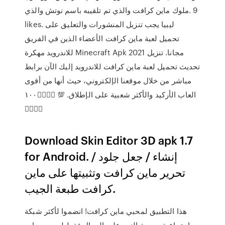
والذي تم تلقيبه باسم نوتش والذي ‎ملوك ماين كرافت‎. 9
likes. ‎ليبيا يجب تنزيل المنشورات والتعليق على
الأعضاء الذين في الفريق‎ تحميل لعبة ماين كرافت
للاندرويد مهكرة Minecraft Apk 2021 مجانا. تنزيل
تحديث تحميل لعبة ماين كرافت للاندرويد إليك الآن برابط
مباشر من خلال موقعنا الإلكتروني، حيث أنها من أقوى
العاب الأركيد والأكثر شعبية على الإطلاق. 💯 👍🏻🖕🏻١٠٠
👍🏻🖕🏻
Download Skin Editor 3D apk 1.7
for Android. إنشاء / جعل جلود /
تحرير ماين كرافت وتثبيتها على ماين
كرافت طبعة الجيب.
هذا التطبيق لمحبي ماين كرافت! انضموا لأكثر شبكة
إجتماعية سريعة النمو على الجوال فقط لمحبين ماين