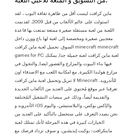
ماين كرافت ليست أقل من ظاهرة ثقافة البوب ، لقد
استولت على عالم الألعاب من قبل 2009. لقدنمت
اللعبة من لعبة مستقلة صغيرة ممتعة تمتعت بها قاعدة
معجبين صغيرة ومخصصة إلى لعبة لها باع ووزن داخل
السوق. تحميل لعبة ماين كرافت minecraft minecraft
games for PC لعبة ماين كرافت لعبة جميلة جدا, يمكنك
فيها بناء البيوت والمزارع والقصور ايضا, والتجول في
مزارع هولندا الكبيرة, مع امكانية اللعب مع الاصدقاء اون
لا تنزيل وتحميل لعبة ماين كرافت Minecraft للأندرويد.
تعرفنا عبر موقع مُحتوي على العديد من الألعاب الجديدة
والقديمة أيضاً، وذلك عبر منصات التشغيل المُختلفة
الأندرويد و iOS والإكس بوكس، والبلاستيشن، واليوم
نحن بصدد التعرف على ستحصل بالتأكيد على العديد من
الخيارات كبيرة في هذه المرحلة لأنك تمتلك لعبة
ماينكرافت: بوكيت إيديشين، و سوف تزداد فرصك مع