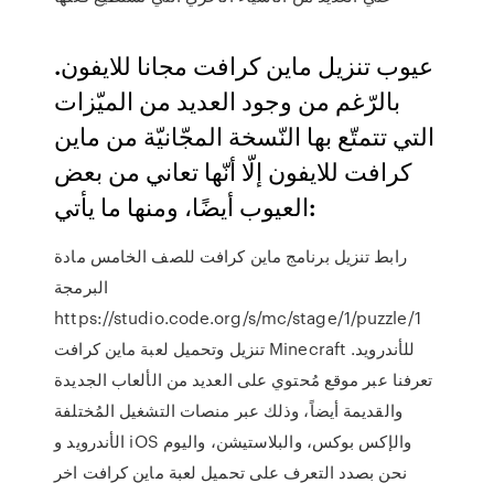
عيوب تنزيل ماين كرافت مجانا للايفون.
بالرّغم من وجود العديد من الميّزات
التي تتمتّع بها النّسخة المجّانيّة من ماين
كرافت للايفون إلّا أنّها تعاني من بعض
العيوب أيضًا، ومنها ما يأتي:
رابط تنزيل برنامج ماين كرافت للصف الخامس مادة
البرمجة
https://studio.code.org/s/mc/stage/1/puzzle/1
تنزيل وتحميل لعبة ماين كرافت Minecraft للأندرويد.
تعرفنا عبر موقع مُحتوي على العديد من الألعاب الجديدة
والقديمة أيضاً، وذلك عبر منصات التشغيل المُختلفة
الأندرويد و iOS والإكس بوكس، والبلاستيشن، واليوم
نحن بصدد التعرف على تحميل لعبة ماين كرافت اخر