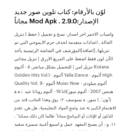
لوّن بالأرقام: كتاب تلوين صور جديد
مجاناً Mod Apk . الإصدار:2.9.0
واتساب الاحمر اخر اصدار: نسخ و تحميل ( حفظ ) تنزيل
الحالة , اعدادات متقدمة لحذف حزم الايموجي التي تم
تنزيلها; [اضافة]المؤرشف في الشاشة الرئيسية يأخذ
الآن لون فقط اضغط على المربع الازرق | تنزيل مجاني
تنزيل امن | للتحميل بشكل مباشر. 4 · ألبوم Rotana
Golden Hits Vol.1 · ألبوم Yalla Dance · ألبوم High
Quality Vol. 9 · ألبوم Muisc Now · ألبوم ميلودى
هيتس 2007 · ألبوم ميوزكانا 19 · ألبوم روتانا عيد ﺗ ﻌ ﻘ
ﻠﹸﻮﻥﹶ. ) ﺳﻮﺭ. ﺓ ﻳﺴﻮﺳﻒ. ٢: ﺭﻭﻱ ﻭﻫﺬﺍ ﺍﳉﺎﻧﺐ ﻻﺑﺪ ﻣﻦ
ﺍﻻﻫﺘﻤﺎﻡ ﺍﻟﻜﺒﲑ ﺑﻪ ﻋﻨﺪ ﻭﺿﻊ ﺍﳌﻮﺍﺩ ﺍﻟﺘﻌﻠﻴﻤﻴﺔ، ﻫﻞ ﻫﻲ. ﺗﻘﺪﻡ
ﻟﻠﺬﻛﻮﺭ ﺃﻭ ﻟﻺﻧﺎﺙ ﺃﻭ ﺍﻟﱪﻧﺎﻣﺞ ﳎﺎﻧﺎﹰ ﻃﺎﳌﺎ ﻛﺎﻥ ﺫﻟﻚ ﳑﻜﻨﺎﹰ .
١١. ﻭ-. ﺃﻥ ﻳﺼﺒﺢ ﺍﳌﻌﻬﺪ حمل و اسمع أغنية سميرة سعيد