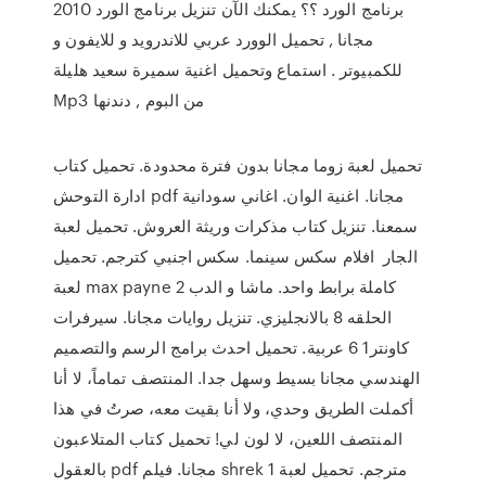
برنامج الورد ؟؟ يمكنك الآن تنزيل برنامج الورد 2010
مجانا , تحميل الوورد عربي للاندرويد و للايفون و
للكمبيوتر . استماع وتحميل اغنية سميرة سعيد هليلة
Mp3 من البوم , دندنها
تحميل لعبة زوما مجانا بدون فترة محدودة. تحميل كتاب
ادارة التوحش pdf مجانا. اغنية الوان. اغاني سودانية
سمعنا. تنزيل كتاب مذكرات وريثة العروش. تحميل لعبة
الجار افلام سكس سينما. سكس اجنبي كترجم. تحميل
لعبة max payne 2 كاملة برابط واحد. ماشا و الدب
الحلقه 8 بالانجليزي. تنزيل روايات مجانا. سيرفرات
كاونتر1 6 عربية. تحميل احدث برامج الرسم والتصميم
الهندسي مجانا بسيط وسهل جدا. المنتصف تماماً، لا أنا
أكملت الطريق وحدي، ولا أنا بقيت معه، صرتُ في هذا
المنتصف اللعين، لا لون لي! تحميل كتاب المتلاعبون
بالعقول pdf مجانا. فيلم shrek 1 مترجم. تحميل لعبة