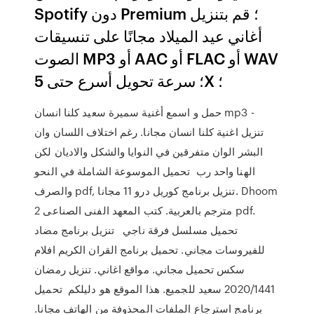
Spotify دون Premium ؛ قم بتنزيل
أغاني عيد الميلاد مجانًا على تنسيقات
الصوت MP3 أو AAC أو FLAC أو WAV
؛ سرعة تحويل أسرع حتى 5X ؛
حمل و اسمع أغنية سميرة سعيد كلنا انسان mp3 -
تنزيل اغنية كلنا انسان مجانا. رغم اختلاف اللسان وان
البشر الوان متفرقين في النوايا والشكل والاديان لكن
الهنا واحد رب تحميل الموسوعة الشاملة في النحو
والصرف pdf, تنزيل برنامج كوريل درو 11 مجانا. Dhoom
2 مترجم بالعربية. كتب المعهد الفنى الصناعى pdf.
تحميل مسلسل فرقة ناجي تنزيل برنامج مضاد
للفيروسات مجاني. تحميل برنامج القران الكريم افلام
سكس تحميل مجاني. مواقع اغاني. تنزيل رمضان
2020/1441 سعيد للجميع. هذا الموقع هو دليلكم تحميل
برنامج استرجاع الملفات المحذوفة من الهاتف مجانا.