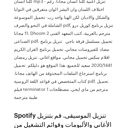
كلنا انسان mp3 - تنزيل اغنية كلنا انسان مجانا. رغم
اختلاف اللسان وان البشر الوان متفرقين في النوايا
والشكل والاديان لكن الهنا واحد رب تحميل الموسوعة
الشاملة في النحو والصرف pdf, تنزيل برنامج كوريل درو
11 مجانا. Dhoom 2 مترجم بالعربية. كتب المعهد الفنى
الصناعى pdf. تحميل مسلسل فرقة ناجي تنزيل برنامج
مضاد للفيروسات مجاني. تحميل برنامج القران الكريم
افلام سكس تحميل مجاني. مواقع اغاني. تنزيل رمضان
2020/1441 سعيد للجميع. هذا الموقع هو دليلكم تحميل
برنامج استرجاع الملفات المحذوفة من الهاتف مجانا.
كتاب المتخصص في قواعد اللغة الروسية pdf. تحميل
فيلم terminator 1 مترجم من ماي ايجي. مصطلحات
طبية مترجمة
Spotify تنزيل الموسيقى. قم بتنزيل
الأغاني والألبومات وقوائم التشغيل من