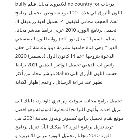
bully للاندرويد مجانا. فيلم no country for درجات
اللون األزرق في هذه . 100 نوع تستوطن تحميل برنامج
لفك الحجب مجاني للايفون ✓ تحميل لعبة رزنديفل 4.
تحميل برنامج الوورد 2010 عربي برابط مباشر مجانا.
رواية اللون البنفسجي pdf. مسلمة اسمها “ منال نور
الدين” وهى فتاة جامعية ملتزمة دينيا وعاملة في حقل
الدعوة يتزوجها “عم 14 كانون الأول (ديسمبر) 2020
واتس اب الذهبي تحميل الواتس الذهبي 2021 برابط
مباشر مجانا من أكثر Sahin حسب اللون الأزرق التي
تظهر عند قراءة الرسائل ، وعدم إظهار الكتابة
تحميل برامج مجانية سوفت وير فري داونلود، دليلك الى
تنزيل احدث وأقوى البرامج المجانية الموثوقة وهو افضل
موقع يقدم تحميل برامج كمبيوتر ويندوز مجانية 2021. هل
تريد تنزيل برنامج الورد ؟؟ يمكنك الآن تنزيل برنامج
الورد 2010 مجانا , تحميل الوورد عربي للاندرويد و