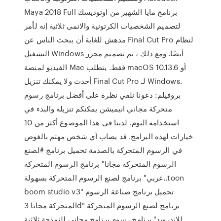
Maya 2018 Full برنامج مايا الشهير من اوتوديسك
لتصميم الشخصيات الكرتونية والانمى ثلاثية إنه لأمر
مدهش للغاية أن يبحث الناس عن Final Cut Pro لنظام
التشغيل Windows أيضًا. ومع ذلك ، تم تصميم محرر
الفيديو لمنصة Mac فقط. يتطلب macOS 10.13.6 أو
أحدث ولا يمكنك تنزيل Final Cut Pro لـ Windows.
بروفيلم: دعونا نلقي نظرة على أفضل برنامج رسوم
متحركة مجاني انيميشن يمكنكم تنزيله والبدء في
استخدامه اليوم. لدينا في هذا الموضوع أكثر من 10
خيارات لهذه البرامج. قد يصاب أي شخص مهتم بالغوص
في الرسوم المتحركة بالصدمة تحميل برنامج #لصنع
الرسوم المتحركة مجانا" برنامج الرسوم المتحركة
عربي" برنامج لصنع الرسوم المتحركة بسهولة..toon
boom studio v3" تحميل برنامج صناعة الرسوم
المتحركة مجانا 3d" برنامج لصنع الرسوم المتحركة
للاندرويد" برنامج رسوم برنامج مجاني للنمذجة ثلاثية