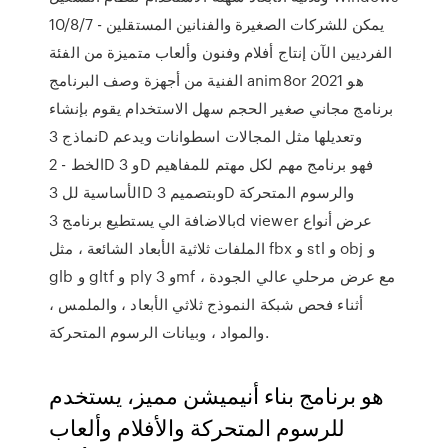
10/8/7 - يمكن للشركات الصغيرة والفنانين المستقلين
الفرديين الآن إنتاج أفلام وفنون وألعاب متميزة من الفئة
الفنية من أجهزة وصف البرنامج anim8or 2021 هو
برنامج مجاني صغير الحجم سهل الاستخدام يقوم بإنشاء
نماذج 3D وتعديلها مثل المجالات اسطوانات ويدعم
الخط - 2D و 3D فهو برنامج مهم لكل مهتم للمفاهيم
الأساسية لل 3D وبتصميم 3D والرسوم المتحركة
بالاضافة الي يستطيع برنامج 3d viewer عرض أنواع
الملفات ثلاثية الأبعاد الشائعة ، مثل fbx و stl و obj و
glb و gltf و ply و 3mf ، مع عرض مرحلي عالي الجودة
أثناء فحص شبكة النموذج ثلاثي الأبعاد ، والملمس ،
والمواد ، وبيانات الرسوم المتحركة.
هو برنامج بناء أنيميشن مميز، يستخدم
للرسوم المتحركة والأفلام وألعاب