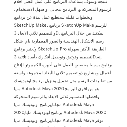
تنتجه وسوف يساعدك البرنامج علي عمل افضل افلام
الرسوم المتحركه و, البرنامج مجاني ,و سهل الاستخدام ,
وبخطوات قليله تستطيع عمل نبذة عن برنامج
SketchUp Make. برنامج SketchUp Make للرسم
والتصميم ثلاثي الابعاد 3D. يمكنك من خلال البرنامج
رسم الاشكال الهندسية والصور المعمارية باي شكل
ويُعتبر برنامج SketchUp Pro الطريقة الأكثر سهولة
لتصميم وتوثيق وتوصيل أفكارك بأبعاد ثلاثية 3D.إنه
برنامج بسيط مخصص للعمل على أجهزة الكمبيوتر لإنتاج
أعمال ومشاريع ذو تصميم ثلاثي الأبعاد لمجموعة واسعة
من تطبيقات الرسم مثل تحميل وتنزيل برنامج اوتوديسك
مايا Autodesk Maya 2020هو من اقوى البرامج
وافضلها للتصميم ثلاثى الابعاد والرسوم المتحركة
مجانا,برنامج اوتوديسك مايا Autodesk Maya
2020,برنامج اوتوديسك مايا Autodesk Maya 2020
مجانا,برنامج اوتوديسك مايا Autodesk Maya توفر