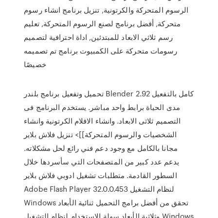
الرسوم المتحركة والكرتونية, تنزيل برنامج انشاء رسوم
متحركة, أفضل برنامج لصنع الرسوم المتحركة, تعليم
رسم ثلاثي الابعاد للمبتدئين, اداة احترافية لتصميم
رسومات متحركة على الكمبيوت برنامج تم تصميمه
خصيصًا
تحميل وتفعيل برنامج بلندر Blender 2.92 كامل بالتفعيل
مدى الحياة برابط واحد مباشر. يستخدم البرنامج فى
التصميم ثلاثى الابعاد. وانشاء الافلام الكرتونية وانشاء
الشخصيات والرسوم المتحركة]]> تنزيل فلاش بلاير
مجانا بالكامل مع وجود دعم فني رائع لحل مشكلاته.
يدعم عدد كبير من المتصفحات التي سأسردها خلال
السطور القادمة. متطلبات تشغيل ادوبي فلاش بلاير
Adobe Flash Player 32.0.0.453 لنظام التشغيل
Windows تحقق من أفضل برامج التحميل ثنائية الأبعاد
وثلاثية الأبعاد سهلة الاستخدام لنظام التشغيل Windows