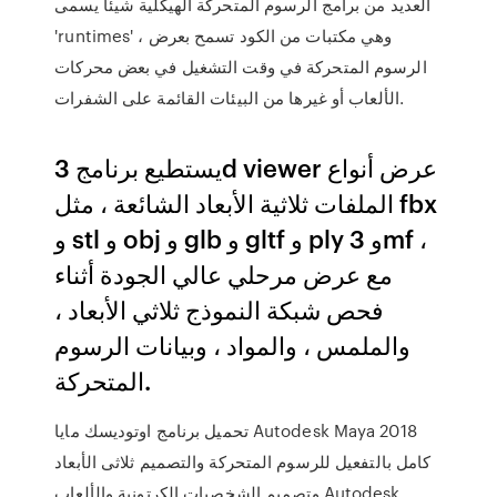
العديد من برامج الرسوم المتحركة الهيكلية شيئًا يسمى
'runtimes' ، وهي مكتبات من الكود تسمح بعرض
الرسوم المتحركة في وقت التشغيل في بعض محركات
الألعاب أو غيرها من البيئات القائمة على الشفرات.
يستطيع برنامج 3d viewer عرض أنواع
الملفات ثلاثية الأبعاد الشائعة ، مثل fbx
و stl و obj و glb و gltf و ply و 3mf ،
مع عرض مرحلي عالي الجودة أثناء
فحص شبكة النموذج ثلاثي الأبعاد ،
والملمس ، والمواد ، وبيانات الرسوم
المتحركة.
تحميل برنامج اوتوديسك مايا Autodesk Maya 2018
كامل بالتفعيل للرسوم المتحركة والتصميم ثلاثى الأبعاد
وتصميم الشخصيات الكرتونية والألعاب Autodesk