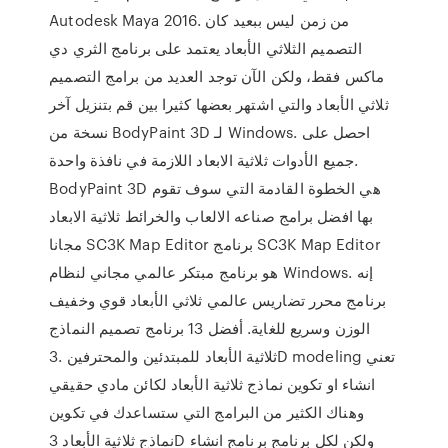
Autodesk Maya 2016. من زمن ليس ببعيد كان
التصميم الثلاثي الأبعاد يعتمد على برنامج الثري دي
ماكس فقط، ولكن الآن توجد العديد من برامج التصميم
ثلاثي الأبعاد والتي اشتهر بعضها كثيرا بين قم بتنزيل آخر
نسخة من BodyPaint 3D لـ Windows. احصل على
جميع الأدوات ثلاثية الابعاد اللازمة في نافذة واحدة.
BodyPaint 3D هي الخطوة القادمة التي سوف تقوم
بها افضل برامج صناعه الالعاب والخرائط ثلاثية الابعاد
مجانا SC3K Map Editor برنامج SC3K Map Editor
هو برنامج مبتكر عالمي مجاني لنظام Windows. إنه
برنامج محرر تضاريس عالمي ثلاثي الأبعاد قوي وخفيف
الوزن وسريع للغاية. أفضل 13 برنامج تصميم النماذج
ثلاثية الأبعاد للمبتدئين والمحترفين .3D modeling تعني
انشاء او تكوين نماذج ثلاثية الأبعاد لكائن مادي حقيقي
وهناك الكثير من البرامج التي ستساعدك في تكوين
نماذج ثلاثية الأبعاد 3D ولكن لكل برنامج برنامج انشاء