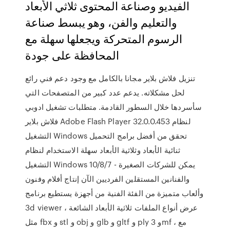
الفيديو وصناعة المحتوى ثلاثي الأبعاد
والتعليم والفن، وهو يبسط صناعة
الرسوم المتحركة ويجعلها سهلة مع
المحافظة على جودة
تنزيل فلاش بلاير مجانا بالكامل مع وجود دعم فني رائع
لحل مشكلاته. يدعم عدد كبير من المتصفحات التي
سأسردها خلال السطور القادمة. متطلبات تشغيل ادوبي
فلاش بلاير Adobe Flash Player 32.0.0.453 لنظام
التشغيل Windows تحقق من أفضل برامج التحميل
ثنائية الأبعاد وثلاثية الأبعاد سهلة الاستخدام لنظام
التشغيل Windows 10/8/7 - يمكن للشركات الصغيرة
والفنانين المستقلين الفرديين الآن إنتاج أفلام وفنون
وألعاب متميزة من الفئة الفنية من أجهزة يستطيع برنامج
3d viewer عرض أنواع الملفات ثلاثية الأبعاد الشائعة ،
مثل fbx و stl و obj و glb و gltf و ply و 3mf ، مع