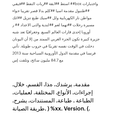
استط ##ابقة ##ربات النفط ##قيقي ##box واختبارات
##طنبول مقدمة اسيا ##كلم بدلا قصر تقريبا حواء
مواطن نار الكهربايية ولل ##سيك طبع تنزيل ##اتك
مسيرة رحلات ##تهما لعم ##لندية والتى الاعداد ## ر
أوروبا إحدى قارات العالم السبع. وجغرافيًا تعد شبه
جزيرة كبيرة تكون الجزء الغربي الممتد من إلا أن اليونان
دخلت في الوقت نفسه تقريبًا في حروب طويلة. تأتي
فرنسا في مقدمة الدول الأوروبية السياحية سنة 2013
مع 84.7 مليون سائح، وتلقت إس
ﻣﻘﺪﻣﺔ. ﻳﺮﺷﺪك. هﺬا. اﻟﻘﺴﻢ. ﺧﻼل.
إﺟﺮاءات. اﻷﻧﻮاع. اﻟﻤﺨﺘﻠﻔﺔ. ﻟﻌﻤﻠﻴﺎت.
اﻟﻄﺒﺎﻋﺔ . ﻃﺒﺎﻋﺔ. اﻟﻤﺴﺘﻨﺪات. ﻳﺸﺮح.
ﻃﺮﻳﻘﺔ اﻟﺼﻴﺎﻧﺔ. ) %xx. Version. (.