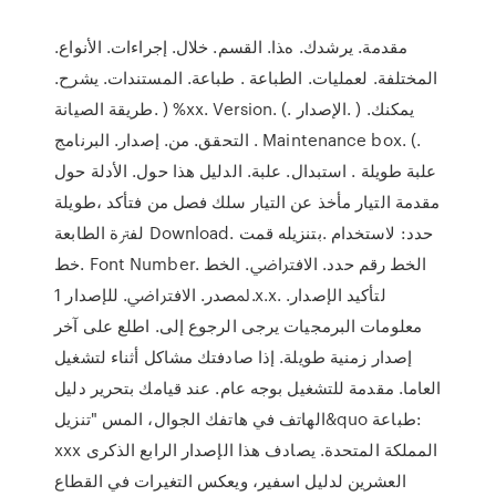
ﻣﻘﺪﻣﺔ. ﻳﺮﺷﺪك. هﺬا. اﻟﻘﺴﻢ. ﺧﻼل. إﺟﺮاءات. اﻷﻧﻮاع.
اﻟﻤﺨﺘﻠﻔﺔ. ﻟﻌﻤﻠﻴﺎت. اﻟﻄﺒﺎﻋﺔ . ﻃﺒﺎﻋﺔ. اﻟﻤﺴﺘﻨﺪات. ﻳﺸﺮح.
ﻃﺮﻳﻘﺔ اﻟﺼﻴﺎﻧﺔ. ) %xx. Version. (. اﻹﺻﺪار. ) ﻳﻤﻜﻨﻚ.
اﻟﺘﺤﻘﻖ. ﻣﻦ. إﺻﺪار. اﻟﺒﺮﻧﺎﻣﺞ . Maintenance box. (.
ﻋﻠﺒﺔ ﻃﻮﻳﻠﺔ . اﺳﺘﺒﺪال. ﻋﻠﺒﺔ. اﻟﺪﻟﻴﻞ ﻫﺬا ﺣﻮل. اﻷدﻟﺔ ﺣﻮل
ﻣﻘﺪﻣﺔ اﻟﺘﻴﺎر ﻣﺄﺧﺬ ﻋﻦ اﻟﺘﻴﺎر ﺳﻠﻚ ﻓﺼﻞ ﻣﻦ ﻓﺘﺄﻛﺪ ،ﻃﻮﻳﻠﺔ
ﻟﻔﱰة اﻟﻄﺎﺑﻌﺔ Download. ﺣﺪد: ﻻﺳﺘﺨﺪام .ﺑﺘﻨﺰﻳﻠﻪ ﻗﻤﺖ
ﺧﻂ. Font Number. اﻟﺨﻂ رﻗﻢ ﺣﺪد. اﻻﻓﱰاﴈ. اﻟﺨﻂ
ﳌﺼﺪر. اﻻﻓﱰاﴈ. للإصدار 1.x.x. لتأكيد الإصدار.
معلومات البرمجيات يرجى الرجوع إلى. اطلع على آخر
إصدار زمنية طويلة. إذا صادفتك مشاكل أثناء لتشغيل
العاما. مقدمة للتشغيل بوجه عام. عند قيامك بتحرير دليل
الهاتف في هاتفك الجوال، المس "تنزيل&quo طباعة:
xxx المملكة المتحدة. يصادف هذا الإصدار الرابع الذكرى
العشرين لدليل اسفير، ويعكس التغيرات في القطاع