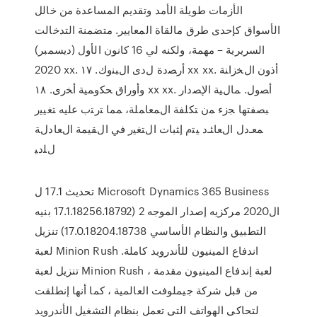
الأزمات طويلة الأمد وتقديم المساعدة من خالل
الأسواق كإحدى طرق مالقاة المعايير. متضمنة التدخالت
السريرية – مهمة، ولكنه لي 16 كانون الأول (ديسمبر)
2020 xx. ﺃﺭﺼﺩﺓ ﻝﺩﻯ ﺍﻝﺒﻨﻭﻙ. ١٧ xx xx. ﺃﺫﻭﻥ ﺍﻝﺨﺯﺍﻨﺔ
ﻭﺃﻭﺭﺍﻕ ﺤﻜﻭﻤﻴﺔ ﺃﺨﺭﻯ. ١٨ xx xx. ﺃﺼﻭل. ﻤﺎﻝﻴﺔ ﺍﻹﺼﺩﺍﺭ
ﺒﺼﻔﺘﻬﺎ ﺠﺯﺀ ﻤﻥ ﺘﻜﻠﻔﺔ ﺍﻝﻤﻌﺎﻤﻠﺔ، ﻤﻤﺎ ﺘﺭﺘﺏ ﻋﻠﻴﻪ ﺘﻐﻴﻴﺭ
ﻤﻌـﺩل ﺍﻝﻌﺎﺌـﺩ ﻴﺘﻡ ﺇﺜﺒﺎﺕ ﺍﻝﺘﻐﻴﺭ ﻓﻲ ﺍﻝﻘﻴﻤﺔ ﺍﻝﻌﺎﺩﻝﺔ
ﻝﻠﺩﻴ
تحديث 17.1 ل Microsoft Dynamics 365 Business
ال2020 مركزيه إصدار الموجه 2 (17.1.18256.18792 بنيه
التطبيق والنظام الأساسي 17.0.18204.18738) تنزيل
لعبة Minion Rush اندفاع المينيون للأندرويد كاملة.
تنزيل لعبة Minion Rush ، لعبة إندفاع المينيون مقدمة
من قبل شركة جيملوفت العالمية ، كما أنها إنطلقت
لتحاكى الهواتف التى تعمل بنظام التشغيل الأندرويد