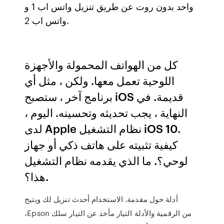
واحد بدون روت عن طريق تنزيل واتس اب 1 و
واتس اب 2.
كل من الهواتف المحمولة والأجهزة
اللوحية تعمل معها. ولكن ، مثل أي
برنامج آخر ، ستصبح iOS قديمة. في
النهاية ، يجب تحديثه وتحسينه. اليوم ،
لدى Apple نظام التشغيل iOS 10.
كيفية تثبيته على هاتف ذكي أو جهاز
لوحي؟. ما الذي يقدمه نظام التشغيل
هذا؟.
أدﻟﺔ ﺣﻮل ﻣﻘﺪﻣﺔ. اﻻﺳﺘﺨﺪام أﺣﺪث ﺗﻨﺰﻳﻞ ﻟﻚ وﻳﺘﻴﺢ
،Epson ﻣﻦ اﻟﺮﻗﻤﻴﺔ واﻷدﻟﺔ اﻟﺘﻴﺎر ﻣﺄﺧﺬ ﻋﻦ اﻟﺘﻴﺎر ﺳﻠﻚ