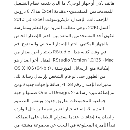
هاتف ذكي أو جهاز لوحي؟. ما الذي يقدمه نظام التشغيل
هذا؟. 8 دروس Excel للمستخدمين المتقدمين-- مقدمة
في 2010 Excel للإحصاءات. الإصدار: مايكروسوفت
أكسل 2010 . وهي تتطلب المزيد من التعلم وممارسة
لتكون أحد المستخدمين المتقدمين. اختر الإصدار الخاص
بالجهاز المكتبي. اختر الإصدار المجاني والمفتوح. قم
بإختيار آخر إصدار من RStudio . في وقت كتابة هذا
المقال أخر اصدار هو RStudio Version 1.0.136 - Mac
OS X 10.6 (64-bit) . إمكانية منع الرسائل المؤرشفة
من الظهور حتى لو قام الشخص بإرسال رسالة لك.
مميزات الإصدار رقم 28: 1- إضافة واجهات جديدة ومن
ضمنها واجهة One UI Design. 2- تم إضافة ميزة رسالة
جماعية للمجموعات بطريق جديده وبنفس التصميم
القديم. 3- إضافة خيار لتغيير نغمة الرسائل الواردة
والصادرة ( إضافات عندما يستولي الطغاة على المملكة،
تبدأ الأميرة المخلوعة في البحث عن مجموعة مشتتة من