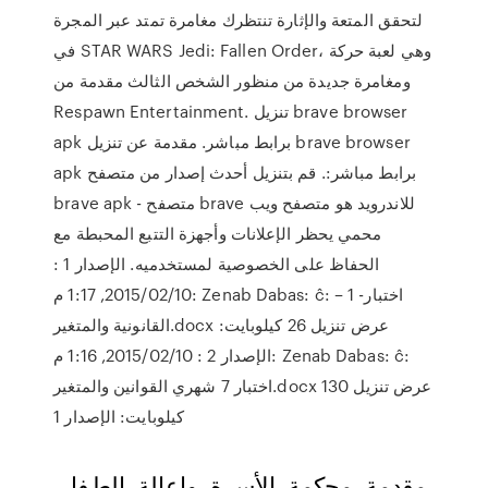
لتحقق المتعة والإثارة تنتظرك مغامرة تمتد عبر المجرة
في STAR WARS Jedi: Fallen Order، وهي لعبة حركة
ومغامرة جديدة من منظور الشخص الثالث مقدمة من
Respawn Entertainment. تنزيل brave browser
apk برابط مباشر. مقدمة عن تنزيل brave browser
apk برابط مباشر:. قم بتنزيل أحدث إصدار من متصفح
brave apk - متصفح brave للاندرويد هو متصفح ويب
محمي يحظر الإعلانات وأجهزة التتبع المحبطة مع
الحفاظ على الخصوصية لمستخدميه. الإصدار 1 :
10‏/02‏/2015, 1:17 م: Zenab Dabas: ĉ: اختبار- 1 –
القانونية والمتغير.docx عرض تنزيل 26 كيلوبايت:
الإصدار 2 : 10‏/02‏/2015, 1:16 م: Zenab Dabas: ĉ:
اختبار 7 شهري القوانين والمتغير.docx عرض تنزيل 130
كيلوبايت: الإصدار 1
ﻣﻘﺩﻣﺔ. ﻣﺣﻛﻣﺔ. ﺍﻷﺳﺭﺓ. ﻭﺇﻋﺎﻟﺔ. ﺍﻟﻁﻔﻝ.