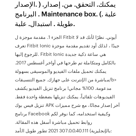
اﻹﺻﺪار. ) ﻳﻤﻜﻨﻚ. اﻟﺘﺤﻘﻖ. ﻣﻦ. إﺻﺪار.
اﻟﺒﺮﻧﺎﻣﺞ . Maintenance box. (. ﻋﻠﺒﺔ
ﻃﻮﻳﻠﺔ . اﺳﺘﺒﺪال. ﻋﻠﺒﺔ.
الجزء 1. مقدمة موجزة ل Fitbit أيوني. نظرًا لأنك قد لا
تعرف Fitbit Ionic جيدًا ، لذلك أود تقديم مقدمة موجزة
للرجوع إليها. Fitbit Ionic هي ساعة ذكية جديدة
بالكامل ومتكاملة تم طرحها في أواخر أغسطس 2017.
يمكنك تحميل ملفات الفيديو والموسيقى بسهولة
مباشرة من الإنترنت على جهازك. جميع التنسيقات/b>
مدعومة. 100% مجاني! برنامج تنزيل الفيديو يكشف
الفيديوهات تلقائياً، يمكنك تنزيلها بضغطة واحدة فقط.
تنزيل فيس بوك APK آخر إصدار مجانًا، مع شرح مميزات
برنامج Facebook وكيفية استخدامه، كما نوفر لكم
روابط تحميل مباشرة أسفل هذه المقالة.
307.0.0.40.111 2021 تطور طويل الأمد (بالإنجليزية: