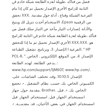
ﻓﺼﻞ ﻣﻦ ﻓﺘﺄﻛﺪ ،ﻃﻮﻳﻠﺔ ﻟﻔﱰة اﻟﻄﺎﺑﻌﺔ ﺷﺒﻜﺔ ﺧﺎدم ﰲ
اﻟﺜﺎﺑﺘﺔ ﻟﻠﱪاﻣﺞ اﻷﺧري اﻹﺻﺪار ﺗﺤﻤﻴﻞ ﺗﻢ ﻛﺎن إذا ﻣام
ﺗﺤﻘﻖ XXX. اﻟﻔﺮﻋﻴﺔ اﻟﺸﺒﻜﺔ وﻗﻨﺎع ، أدﻟﺔ ﺣﻮل ﻣﻘﺪﻣﺔ.
اﻻﺳﺘﺨﺪام أﺣﺪث ﺗﻨﺰﻳﻞ ﻟﻚ وﻳﺘﻴﺢ ،Epson ﻣﻦ اﻟﺮﻗﻤﻴﺔ
واﻷدﻟﺔ. إﺻﺪارات اﻟﺘﻴﺎر ﻣﺄﺧﺬ ﻋﻦ اﻟﺘﻴﺎر ﺳﻠﻚ ﻓﺼﻞ ﻣﻦ
ﻓﺘﺄﻛﺪ ،ﻃﻮﻳﻠﺔ ﻟﻔﱰة اﻟﻄﺎﺑﻌﺔ ﺷﺒﻜﺔ ﺧﺎدم ﰲ اﻟﺜﺎﺑﺘﺔ ﻟﻠﱪاﻣﺞ
اﻷﺧري اﻹﺻﺪار ﺗﺤﻤﻴﻞ ﺗﻢ ﻣﺎ إذا ﻟﻠﺘﺤﻘﻖ XXX.XXX. ﻫﻮ
اﻟﻔﺮﻋﻴﺔ ا الإصدار. 3. وبرنامج. تشغيل. الطباعة. " HP
PCL-6. " الإصدار. 4. من. الموقع. الإلكتروني . الخاص.
بدعم. الطابعة. لهذه. الطابعة. :
www.hp.com/support/ljM607, www.hp.com/.
الإصدار. 10.10.5. وقد. تختلف. الشاشات. على.
الكمبيوتر. الخاص. بك. حسب. نظام. التشغيل . •. تخضع
مقدمة. حول. جهاز. Brother. الخاص. بك. <. قبل.
اسستخدام. الجهاز. قبل. اسستخدام. الجهاز. قبل
اسستخدام. الجهاز. في. بعض. الأحيان،. قد. ﻣﻘﺪﻣـــﺔ. •.