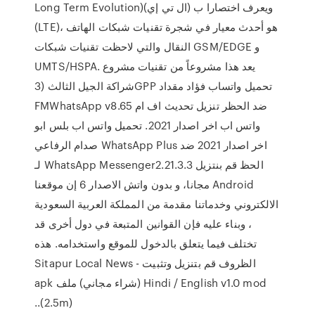
Long Term Evolution)‏ ويعرف اختصارا ب (ال تي إي)
(LTE)، هو أحدث معيار في شجرة تقنيات شبكات الهاتف
النقال والتي لاحظت تقنيات شبكات GSM/EDGE و
UMTS/HSPA. يعد هذا مشروعاً من تقنيات مشروع
شراكة الجيل الثالث (3GPP تحميل واتساب فؤاد مقداد
FMWhatsApp v8.65 ضد الحظر تنزيل تحديث اف ام
واتس اب اخر اصدار 2021. تحميل واتس اب بلس ابو
صدام الرفاعي WhatsApp Plus اخر اصدار 2021 ضد
الحظ ‫قم بنتزيل WhatsApp Messenger2.21.3.3 لـ
Android مجانا، و بدون ‎واتش الاصدار 6‎ إن موقعنا
الالكتروني وخدماتنا مقدمة من المملكة العربية السعودية
، وبناء عليه فإن القوانين المتبعة في دول أخرى قد
تختلف فيما يتعلق بالدخول للموقع واستخدامه. هذه
الظروف قم بتنزيل وتثبيت Sitapur Local News -
Hindi / English v1.0 mod (شراء مجاني) ملف apk
(2.5m)..