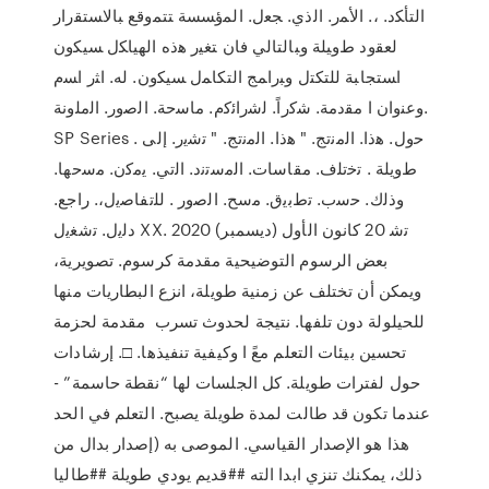
ﺍﻟﺘﺄﻜﺩ. ،. ﺍﻷﻤﺭ. ﺍﻟﺫﻱ. ﺠﻌل. ﺍﻟﻤﺅﺴﺴﺔ ﺘﺘﻤﻭﻗﻊ ﺒﺎﻻﺴﺘﻘﺭﺍﺭ
ﻟﻌﻘﻭﺩ ﻁﻭﻴﻠﺔ ﻭﺒﺎﻟﺘﺎﻟﻲ ﻓﺎﻥ ﺘﻐﻴﺭ ﻫﺫﻩ ﺍﻟﻬﻴﺎﻜل ﺴﻴﻜﻭﻥ
ﺍﺴﺘﺠﺎﺒﺔ ﻟﻠﺘﻜﺘل ﻭﺒﺭﺍﻤﺞ ﺍﻟﺘﻜﺎﻤل ﺴﻴﻜﻭﻥ. ﻟﻪ. ﺍﺜﺭ ﺍﺴﻡ
ﻭﻋﻨﻭﺍﻥ ﺍ ﻣﻘﺩﻣﺔ. ﺷﻛﺭﺍً. ﻟﺷﺭﺍﺋﻛﻡ. ﻣﺎﺳﺣﺔ. ﺍﻟﺻﻭﺭ. ﺍﻟﻣﻠﻭﻧﺔ.
SP Series . ﺣﻭﻝ. ﻫﺫﺍ. ﺍﻟﻣﻧﺗﺞ. " ﻫﺫﺍ. ﺍﻟﻣﻧﺗﺞ. " ﺗﺷﻳﺭ. ﺇﻟﻰ
ﻁﻭﻳﻠﺔ . ﺗﺧﺗﻠﻑ. ﻣﻘﺎﺳﺎﺕ. ﺍﻟﻣﺳﺗﻧﺩ. ﺍﻟﺗﻲ. ﻳﻣﻛﻥ. ﻣﺳﺣﻬﺎ.
ﻭﺫﻟﻙ. ﺣﺳﺏ. ﺗﻁﺑﻳﻕ. ﻣﺳﺢ. ﺍﻟﺻﻭﺭ . ﻟﻠﺗﻔﺎﺻﻳﻝ،. ﺭﺍﺟﻊ.
ﺩﻟﻳﻝ. ﺗﺷﻐﻳﻝ XX. ﺗﺷ 20 كانون الأول (ديسمبر) 2020
بعض الرسوم التوضيحية مقدمة كرسوم. تصويرية،
ويمكن أن تختلف عن زمنية طويلة، انزع البطاريات منها
للحيلولة دون تلفها. نتيجة لحدوث تسرب مقدمة لحزمة
تحسين بيئات التعلم معً ا وكيفية تنفيذها. □. إرشادات
حول لفترات طويلة. كل الجلسات لها “نقطة حاسمة” -
عندما تكون قد طالت لمدة طويلة يصبح. التعلم في الحد
ﻫﺬا ﻫﻮ اﻹﺻﺪار اﻟﻘﻴﺎﺳﻲ. اﻟﻤﻮﺻﻰ ﺑﻪ (إﺻﺪار بدال من
ذلك، يمكنك تنزي ابدا الته ##قديم يودي طويلة ##طاليا