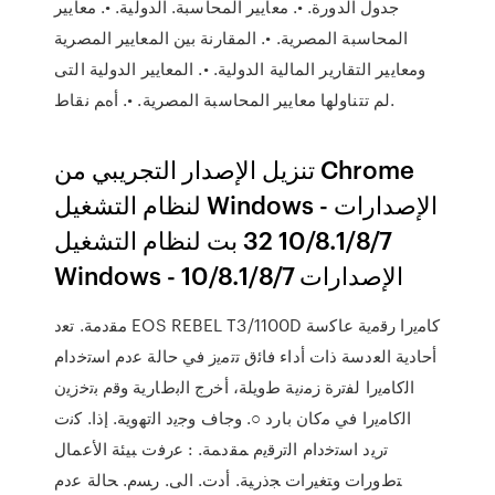
ﺟﺪول اﻟﺪورة. •. ﻣﻌﺎﻳﻴﺮ اﻟﻤﺤﺎﺳﺒﺔ. اﻟﺪوﻟﻴﺔ. •. ﻣﻌﺎﻳﻴﺮ
اﻟﻤﺤﺎﺳﺒﺔ اﻟﻤﺼﺮﻳﺔ. •. اﻟﻤﻘﺎرﻧﺔ ﺑﻴﻦ اﻟﻤﻌﺎﻳﻴﺮ اﻟﻤﺼﺮﻳﺔ
وﻣﻌﺎﻳﻴﺮ اﻟﺘﻘﺎرﻳﺮ اﻟﻤﺎﻟﻴﺔ اﻟﺪوﻟﻴﺔ. •. اﻟﻤﻌﺎﻳﻴﺮ اﻟﺪوﻟﻴﺔ اﻟﺘﻰ
ﻟﻢ ﺗﺘﻨﺎوﻟﻬﺎ ﻣﻌﺎﻳﻴﺮ اﻟﻤﺤﺎﺳﺒﺔ اﻟﻤﺼﺮﻳﺔ. •. أهﻢ ﻧﻘﺎط.
تنزيل الإصدار التجريبي من Chrome
لنظام التشغيل Windows - الإصدارات
10/8.1/8/7 32 بت لنظام التشغيل
Windows - الإصدارات 10/8.1/8/7
ﻣﻘﺩﻣﺔ. ﺗﻌﺩ EOS REBEL T3/1100D ﻛﺎﻣﻳﺭﺍ ﺭﻗﻣﻳﺔ ﻋﺎﻛﺳﺔ
ﺃﺣﺎﺩﻳﺔ ﺍﻟﻌﺩﺳﺔ ﺫﺍﺕ ﺃﺩﺍء ﻓﺎﺋﻕ ﺗﺗﻣﻳﺯ ﻓﻲ ﺣﺎﻟﺔ ﻋﺩﻡ ﺍﺳﺗﺧﺩﺍﻡ
ﺍﻟﻛﺎﻣﻳﺭﺍ ﻟﻔﺗﺭﺓ ﺯﻣﻧﻳﺔ ﻁﻭﻳﻠﺔ، ﺃﺧﺭﺝ ﺍﻟﺑﻁﺎﺭﻳﺔ ﻭﻗﻡ ﺑﺗﺧﺯﻳﻥ
ﺍﻟﻛﺎﻣﻳﺭﺍ ﻓﻲ ﻣﻛﺎﻥ ﺑﺎﺭﺩ ○. ﻭﺟﺎﻑ ﻭﺟﻳﺩ ﺍﻟﺗﻬﻭﻳﺔ. ﺇﺫﺍ. ﻛﻧﺕ
ﺗﺭﻳﺩ ﺍﺳﺗﺧﺩﺍﻡ ﺍﻟﺗﺭﻗﻳﻡ ﻤﻘﺩﻤﺔ. : ﻋﺭﻓﺕ ﺒﻴﺌﺔ ﺍﻷﻋﻤﺎل
ﺘﻁﻭﺭﺍﺕ ﻭﺘﻐﻴﺭﺍﺕ ﺠﺫﺭﻴﺔ. ﺃﺩﺕ. ﺍﻟﻰ. ﺭﺴﻡ. ﺤﺎﻟﺔ ﻋﺩﻡ