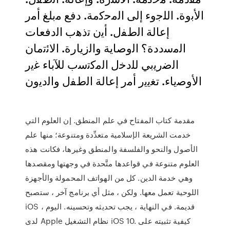
ﺍﻷﺑﻭﺓ. ﺍﻟﻠﺟﻭء ﺇﻟﻰ ﺍﻟﻣﺣﻛﻣﺔ. ﺩﻓﻊ ﻣﺑﻠﻎ ﺃﻣﺭ
ﺇﻋﺎﻟﺔ ﺍﻟﻁﻔﻝ. ﺃﻳﻥ ﺗﺫﻫﺏ ﺍﻟﺩﻓﻌﺎﺕ
ﺍﻟﻣﺳﺩﺩﺓ؟ ﺍﻟﻭﺻﺎﻳﺔ ﻭﺍﻟﺯﻳﺎﺭﺓ. ﺍﻻﺋﺗﻣﺎﻥ
ﺍﻟﺿﺭﻳﺑﻲ ﻟﻠﺩﺧﻝ ﺍﻟﻣﻛﺗﺳﺏ ﻟﻶﺑﺎء ﻏﻳﺭ
ﺍﻷﻭﺻﻳﺎء. ﺗﻐﻳﻳﺭ ﺃﻣﺭ ﺇﻋﺎﻟﺔ ﺍﻟﻁﻔﻝ ﻭﺍﻟﺩﻳﻭﻥ
مقدمة كتاب المفتاح في علم المنطق. إن العلوم التي
خدمت الشريعة الإسلامية متعدِّدة ومتنوعة؛ منها علم
الأصول والنحو والفلسفة والمنطق وغيرها، فكانت هذه
العلوم متنوعة في قواعدها متَّحدة في وجهتها ومقصدها
وهي خدمة الدين. كل من الهواتف المحمولة والأجهزة
اللوحية تعمل معها. ولكن ، مثل أي برنامج آخر ، ستصبح
iOS قديمة. في النهاية ، يجب تحديثه وتحسينه. اليوم ،
لدى Apple نظام التشغيل iOS 10. كيفية تثبيته على