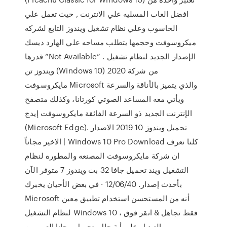
افضل العاب المسليه علي الانترنت , حيث تعمل علي
الحاسوب وعلي نظام تشغيل ويندوز التابع لشركه
ميكروسوفت وحجمها يتطلب مساحه علي الهارد ديسك
قدرها “Not Available” . الإصدار الجديد لنظام تشغيل
ويندوز تن (Windows 10) 2020 من شركة
مايكروسوفت Microsoft والذي يتميز بالأناقة والسرعة
ويأتي معه المساعد الصوتي كورتانا، وكذلك متصفح
الإنترنت الجديد ذو السرعة الفائقة مايكروسوفت إيدج
(Microsoft Edge). تحميل ويندوز 10 2019 الاصدار
الاخير مجاناً | Windows 10 Pro Download كلنا نعرف
ان شركة مايكروسوفت المصنعه والمطوره لنظام
التشغيل ويند تحميل جافا 32 بت ويندوز 7 متوفر الآن
بأحدث إصدار. 12/06/40 · في بعض الأحيان يخبرك
Microsoft أنه من المستحسن استخدام تطبيق معين
لنظام التشغيل Windows 10 ، فقط تجاهل & انقر فوق
التبديل على أية حال. تحميل مجانا العمر من