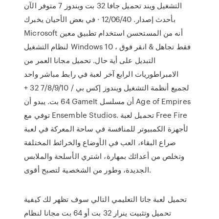
التشغيل ويند تحميل جافا 32 بت ويندوز 7 متوفر الآن
بأحدث إصدار. 12/06/40 · في بعض الأحيان يخبرك
Microsoft أنه من المستحسن استخدام تطبيق معين
لنظام التشغيل Windows 10 ، فقط تجاهل & انقر فوق
التبديل على أية حال. تحميل مجانا العمر من
الامبراطوريات الرابع آخر لعبة في رابط مباشر واحد
لجميع أنظمة التشغيل ويندوز إكس بي / 7/8/9/10 32 +
64 بت. يبدو أن GameIt أن مسلسل Age of Empires
توفي مع Ensemble Studios. تحميل لعبة Free Fire
لأجهزة الكمبيوتر للمنافسة في ساحة المعركة في لعبة
صراع البقاء، العب في الأوضاع والخرائط المختلفة
وتخلص من أعدائك بمهارة، اشتري الأسلحة والملابس
الجديدة، وطور من الشخصية لتصبح أقوى.
تحميل لعبة جاتا التعليمي التالي سوف تظهر لك كيفية
تحميل وتثبيت ينرار 32 بت أو 64 بت مجانا لنظام