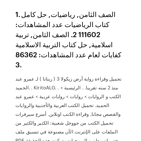
1. الصف الثامن, رياضيات, حل كامل
كتاب الرياضيات عدد المشاهدات:
111602 2. الصف الثامن, تربية
اسلامية, حل كتاب التربية الاسلامية
كفايات لعام عدد المشاهدات: 86362
3.
تحميل وقراءة رواية ﺃﺭﺽ ﺯﻳﻜﻮﻻ 3 ( ريتانا ) ﻟـ ﻋﻤﺮﻭ ﻋﺒﺪ
ﺍﻟﺤﻤﻴﺪ. . KiritoALG. . منذ 2 سنه تقريبا. . الرئيسية >
الكتب و الروايات > روايات > روايات عربية > ﻋﻤﺮﻭ ﻋﺒﺪ
ﺍﻟﺤﻤﻴﺪ. تحميل الكتب العربية والأجنبية والروايات
والقصص مجانا, وقراءة الكتب اونلاين. أسرع سيرفرات
تحميل الكتب من جووجل شعبية: الكثير والكثير من
الملفات على الإنترنت الآن مصنوعة في تنسيق ملف
PDF حتى ان مطورو البرمجيات يدركون هذه الحقيقة