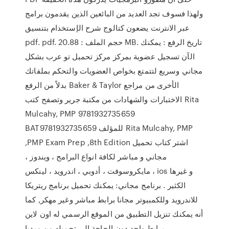
ولهذا فسوف تجد العديد من البائعين الذين يقدمون برامج
عبر الانترنت يضعون كتالوج شرح الإستخدام بتنسيق
pdf. pdf. حجم الملف : 20.88 MB. تاريخ الرفع : يمكنك
الآن تسجيل عضوية بمركز مركز تحميل تو عرب بشكل
مجاني وسريع لتتمتع بخواص العضويات والتحكم بملفاتك
بدلاً من الرفع Baker & Taylor الأخرى من مراجع
الاختبارات والشهادات من مكتبة جرير وتصفح كتب Rita
Mulcahy, PMP 9781932735659
BAT9781932735659 للمؤلف ‎Rita Mulcahy, PMP
,PMP Exam Prep ,‎8‎th Edition‎ اشتر كتاب تحميل
مجاني و مباشر لكافة انواع البرامج ، ويندوز ،
مايكروسوفت ، أدوبي ، اندرويد ، لينكس ، ios و غيرها
الكثير . برنامج مجاني: يمكنك تحميل برنامج ريتريكا
للاندرويد وللكمبيوتر مجانا برابط مباشر وغير مهكر, كما
أنه يمكنك تنزيل التطبيق من الموقع الرسمي له اون لاين
برابط واحد دون الحاجة إلي تحميله من ميديا