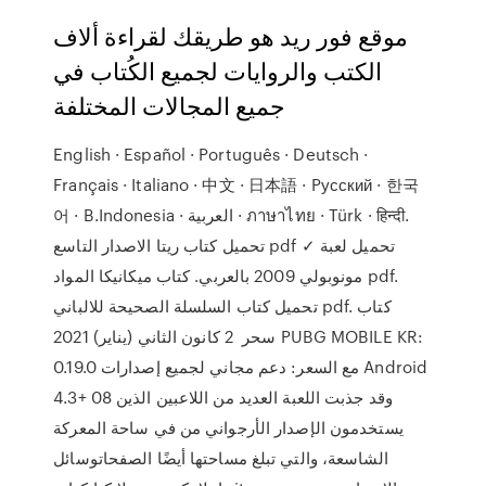
موقع فور ريد هو طريقك لقراءة ألاف
الكتب والروايات لجميع الكُتاب في
جميع المجالات المختلفة
English · Español · Português · Deutsch ·
Français · Italiano · 中文 · 日本語 · Pусский · 한국
어 · B.Indonesia · العربية · ภาษาไทย · Türk · हिन्दी.
تحميل كتاب ريتا الاصدار التاسع pdf ✓ تحميل لعبة
مونوبولي 2009 بالعربي. كتاب ميكانيكا المواد pdf.
تحميل كتاب السلسلة الصحيحة للالباني pdf. كتاب
سحر 2 كانون الثاني (يناير) 2021 PUBG MOBILE KR:
0.19.0 مع السعر: دعم مجاني لجميع إصدارات Android
4.3+ 08 وقد جذبت اللعبة العديد من اللاعبين الذين
يستخدمون الإصدار الأرجواني من في ساحة المعركة
الشاسعة، والتي تبلغ مساحتها أيضًا الصفحاتوسائل