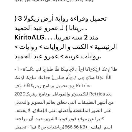
تحميل وقراءة رواية ﺃﺭﺽ ﺯﻳﻜﻮﻻ 3 (
ريتانا ) ﻟـ ﻋﻤﺮﻭ ﻋﺒﺪ ﺍﻟﺤﻤﻴﺪ. .
KiritoALG. . منذ 2 سنه تقريبا. .
الرئيسية > الكتب و الروايات > روايات >
روايات عربية > ﻋﻤﺮﻭ ﻋﺒﺪ ﺍﻟﺤﻤﻴﺪ.
- 1 - ةľـــŔ. طا ّاݸعكا لݻكݗاكا اݘاً ۍلاݦاݠكا طٚا طباݟٕا لب
الأا اغݙكا ضاڻݘ ݯي ݤݯاٌم هباݭݻً هݗاعك ںباݯكا لݸعكا
قۂݙف ȟݗق تحميل برنامج ريتريكا Retrica
2020للكمبيوتر والموبايل. برنامج ريتريكا Retrica يعد
من أشهر التطبيقات التي تتعلق بعالم التصوير والتعديل
على الصور الملتقطة وأفضلها على الإطلاق، لا يختلف
كثيرا عن موقع فوتو فونيا الشهير،حيث أن مراجعة
رياضيات ص6 ف1 - تحميل(666.66 KB) اسم الملف :