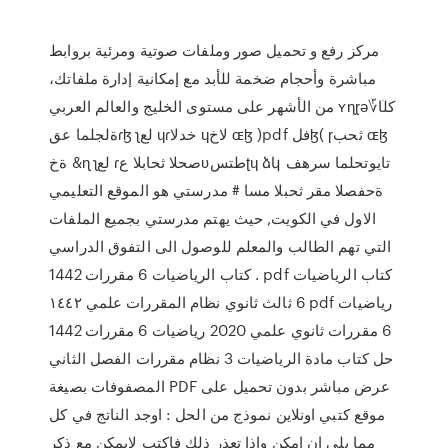
مركز رفع و تحميل صور وملفات صوتية ومرئية بروابط
مباشرة وأحجام ضخمة للأبد مع إمكانية إدارة ملفاتك،
من الأشهر على مستوى الخليج والعالم العربي ʏɳɽə؆كلׂا
ةلجلما عقɾɮ ʅلع ɥɾخدلا ɥلاخ ɶɮ )pdf فلɮ( ɼثحب ɶɮ
ةخ &ɳ ʅلع ɾصحلا ثحابلا عʋطتسʈɥ ձկ تايوتحلما سرهف
ةحفصلا مقر ثحبلا مسا # مدرستي هو الموقع التعليمي
الاول في الكويت, حيث يهتم مدرستي بجميع الملفات
التي تهم الطالب والمعلم للوصول الى التفوق الدراسي
. كتاب الرياضيات 6 مقررات 1442 pdf كتاب الرياضيات
6 ثالث ثانوي نظام المقررات علمي ١٤٤٢ pdf رياضيات
6 مقررات ثانوي علمي 2020 رياضيات 6 مقررات 1442
حل كتاب مادة الرياضيات 3 نظام مقررات الفصل الثاني
المصفوفات بصيغة PDF عرض مباشر بدون تحميل على
موقع كتبي اونلاين نموذج من الحل : اوجد الناتج في كل
مما يلي ان امكن واذا تعذر ذلك فاكتب لايمكن مع ذكر