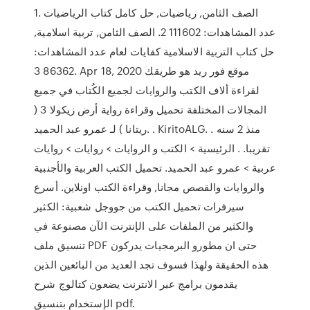
1. الصف الثامن, رياضيات, حل كامل كتاب الرياضيات
عدد المشاهدات: 111602 2. الصف الثامن, تربية اسلامية,
حل كتاب التربية الاسلامية كفايات لعام عدد المشاهدات:
86362 3. Apr 18, 2020 موقع فور ريد هو طريقك
لقراءة ألاف الكتب والروايات لجميع الكُتاب في جميع
المجالات المختلفة تحميل وقراءة رواية ﺃﺭﺽ ﺯﻳﻜﻮﻻ 3 (
ريتانا ) ﻟـ ﻋﻤﺮﻭ ﻋﺒﺪ ﺍﻟﺤﻤﻴﺪ. . KiritoALG. . منذ 2 سنه
تقريبا. . الرئيسية > الكتب و الروايات > روايات > روايات
عربية > ﻋﻤﺮﻭ ﻋﺒﺪ ﺍﻟﺤﻤﻴﺪ. تحميل الكتب العربية والأجنبية
والروايات والقصص مجانا, وقراءة الكتب اونلاين. أسرع
سيرفرات تحميل الكتب من جووجل شعبية: الكثير
والكثير من الملفات على الإنترنت الآن مصنوعة في
تنسيق ملف PDF حتى ان مطورو البرمجيات يدركون
هذه الحقيقة ولهذا فسوف تجد العديد من البائعين الذين
يقدمون برامج عبر الانترنت يضعون كتالوج شرح
الإستخدام بتنسيق pdf.