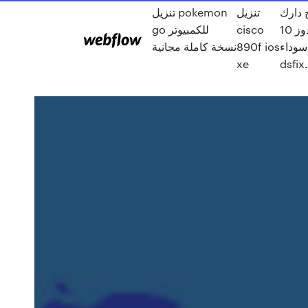
 دارك
تنزيل
تنزيل pokemon
سولز ويندوز 10
cisco
go للكمبيوتر
وداء
890f ios
نسخة كاملة مجانية
xe
dsfix.