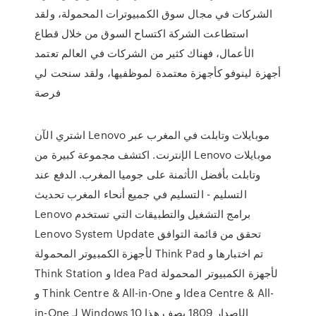
الشركات في مجال سوق الكمبيوترات المحمولة، ولقد
استطاعت الشركة اكتساح السوق من خلال قطاع
الأعمال، فهناك كثير من الشركات في العالم تعتمد
أجهزة لينوفو كأجهزة معتمدة لموظفيها، ولقد سنحت لي
فرصة
اشتري الآن Lenovo موبايلات وتابلت في المغرب عبر
الإنترنت. اكتشف مجموعة كبيرة من Lenovo موبايلات
وتابلت بأفضل الأثمنة على جوميا المغرب. الدفع عند
التسليم - التسليم في جميع أنحاء المغرب تحديث
Lenovo برامج التشغيل والتطبيقات التي تستخدم
Lenovo System Update تحقق من قائمة التوافق
لأجهزة الكمبيوتر المحمولة Think Pad تم اختبارها و
Think Station و Idea Pad لأجهزة الكمبيوتر المحمولة
و Think Centre & All-in-One و Idea Centre & All-
in-One لـ Windows 10 الإصدار 1809 يصف هذا