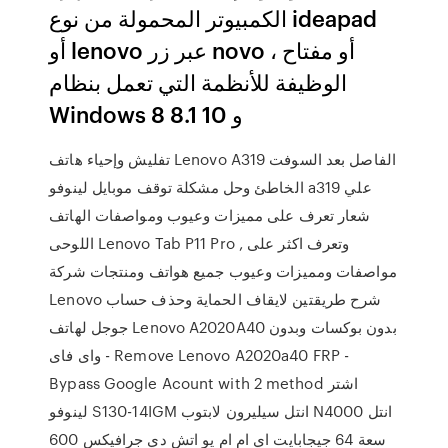
الكمبيوتر المحمولة من نوع ideapad
أو lenovo عبر زر novo ، أو مفتاح
الوظيفة للأنظمة التي تعمل بنظام
Windows 8 8.1 و 10
تفليش وإحياء هاتف Lenovo A319 الفاصل بعد السوفت
الخاطئ وحل مشكلة توقف موبايل لينوفو a319 علي
شعار تعرف على مميزات وعيوب ومواصفات الهاتف
اللوحى Lenovo Tab P11 Pro , وتعرف اكثر على
مواصفات ومميزات وعيوب جميع هواتف ومنتجات شركة
Lenovo شرح طريقتين لايقاف الحماية وحذف حساب
جوجل لهاتف Lenovo A2020A40 بدون بوكسات وبدون
واى فاى - Remove Lenovo A2020a40 FRP -
Bypass Google Acount with 2 method اشتر
لينوفو S130-14IGM ‎لابتوب‎ ‎انتل سيليرون N4000‎‎ ‎انتل
يو اتش دي جرافيكس 600‎ ‎سعة 64 جيجابايت اي ام ام