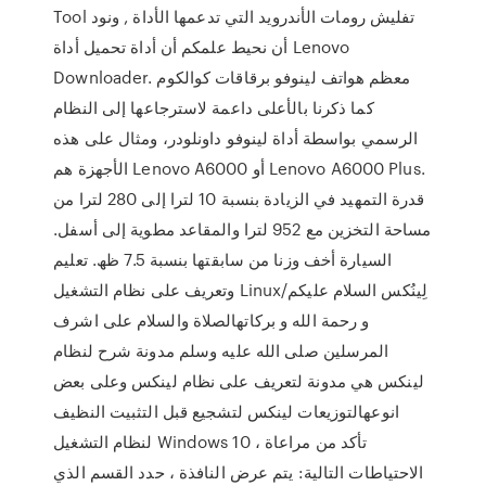
Tool تفليش رومات الأندرويد التي تدعمها الأداة , ونود
أن نحيط علمكم أن أداة تحميل أداة Lenovo
Downloader. معظم هواتف لينوفو برقاقات كوالكوم
كما ذكرنا بالأعلى داعمة لاسترجاعها إلى النظام
الرسمي بواسطة أداة لينوفو داونلودر، ومثال على هذه
الأجهزة هم Lenovo A6000 أو Lenovo A6000 Plus.
قدرة التمهيد في الزيادة بنسبة 10 لترا إلى 280 لترا من
مساحة التخزين مع 952 لترا والمقاعد مطوية إلى أسفل.
السيارة أخف وزنا من سابقتها بنسبة 7.5 ظھ. تعليم
وتعريف على نظام التشغيل Linux/لِينُكس السلام عليكم
و رحمة الله و بركاتهالصلاة والسلام على اشرف
المرسلين صلى الله عليه وسلم مدونة شرح لنظام
لينكس هي مدونة لتعريف على نظام لينكس وعلى بعض
انوعهالتوزيعات لينكس لتشجيع قبل التثبيت النظيف
لنظام التشغيل Windows 10 ، تأكد من مراعاة
الاحتياطات التالية: يتم عرض النافذة ، حدد القسم الذي