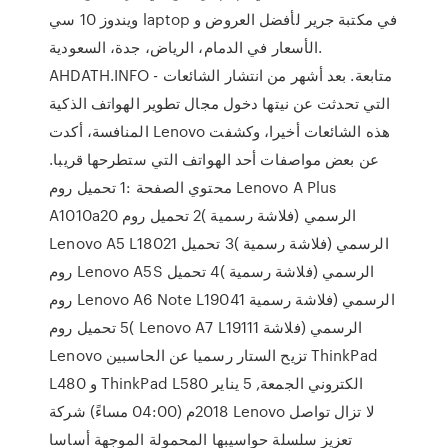
سي‎ ‎ويندوز 10‎ laptop في مكتبة جرير لأفضل العروض و
الأسعار في الدمام، الرياض، جدة، السعودية.
AHDATH.INFO - متابعة. بعد أشهر من انتشار الشائعات
التي تحدثت عن نيتها دخول مجال تطوير الهواتف الذكية
المنافسة، أكدت Lenovo هذه الشائعات أخيرا، وكشفت
عن بعض مواصفات أحد الهواتف التي ستطرحها قريبا.
محتوي الصفحة :1 تحميل روم Lenovo A Plus
A1010a20 الرسمي (فلاشة رسمية )2 تحميل روم
Lenovo A5 L18021 الرسمي (فلاشة رسمية )3 تحميل
روم Lenovo A5S الرسمي (فلاشة رسمية )4 تحميل
روم Lenovo A6 Note L19041 الرسمي (فلاشة رسمية
)5 تحميل روم Lenovo A7 L19111 الرسمي (فلاشة
Lenovo تزيح الستار رسميا عن الحاسبين ThinkPad
L480 و ThinkPad L580 الكتروني الجمعة, 5 يناير
2018م (04:00 مساءً) شركة Lenovo لا تزال تواصل
تعزيز سلسلة حواسيبها المحمولة الموجهة أساسا