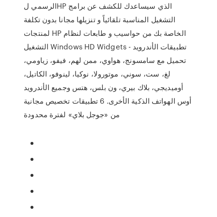
الرسمي لHP الذي سيساعدك للكشف عن برامج
التشغيل المناسبة تلقائياً و تنزيلها مجانا بدون تكلفة
لمنتجات HP الخاصة بك من حواسيب و طابعات لنظام
التشغيل Windows HD Widgets تطبيقات الأندرويد -
تحميل مع سامسونج، هواوي، ممن لهم، فيفو، زياومي،
لغ، ست، سوني، موتورولا، نوكيا، لينوفو، الكاتيل،
أوميديجي، بلاك بيري، ون بلس، هتس وجميع الأندرويد
أوس الهواتف الذكية الأخرى. 6 تطبيقات تخصيص مجانية
من «جوجل بلاي» لفترة محدودة