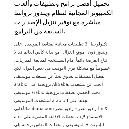
تحميل أفضل برامج وتطبيقات وألعاب
الكمبيوتر المجانية لنظام ويندوز بروابط
مباشرة مع توفير تنزيل الإصدارات
السابقة من البرامج.
تكنولوجيا | 3 تطبيقات مجانية لمتابعة المونديال على
ويندوز فون | موقع الغزال , مع بداية كأس العالم قد لا
تتاح الفرصة دائماً أمام المستخدم لمتابعة المباريات،
خصوصاً مع مشكلة فرق التوقيت في بعض الدول، لكن
بفضل التطبيقات تسوق بحثاً عن مشغلات موسيقى
arabic ترويجية على Alibaba, ابحث عن مشغلات
موسيقى arabic تحت الخصم, لصفقات ترويجية
لمشغلات الموسيقى arabic تجدها على 1
الأغاني.alibaba.com راديو مصر – راديو مصر fm &
am: الاستماع لايف محطات الاذاعه المصرية علي
الإنترنت + الموسيقي ومحطات النقاش ترجمة إلى