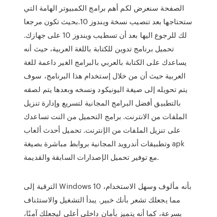
الصفحة سنعرض لكم أهم برامج الكمبيوتر الهامة التي
ستحتاجها بعد تنصيب نسخة ويندوز 10.بحيث تكون مرجعا
لك للرجوع اليها بعد أن تسطيب ويندوز 10 على جهازك.
تحميل برنامج تدوين للكتابة باللغة العربية، حيث أنه
يساعدك على الكتابة بالعربي بالبرامج الغير داعمة للغة
العربية حيث أن من خلال إستخدام هذا البرنامج، سوف
يتم تحويله إلى صيغة اليونيكود ونسخه وبعدها يتم لصقه
بالتطبيق أفضل البرامج المجانية لتسريع وإدارة تنزيل
الملفات من الانترنت. برامج التحميل من النت تساعدك
على تنزيل الملفات من الإنترنت. تحميل أحدث ألعاب
وتطبيقات أندرويد المجانية بروابط مباشرة بصيغة apk
مع توفير تحميل الإصدارات السابقة والقديمة.
الترقية إلى Windows 10 بأنه مألوف وسهل الاستخدام،
مما يجعلك تشعر بأنك خبير. يبدأ التشغيل والاستئناف
بسرعة، كما أنه يتميز بأمان داخلي أعلى ليجعلك آمنًا،