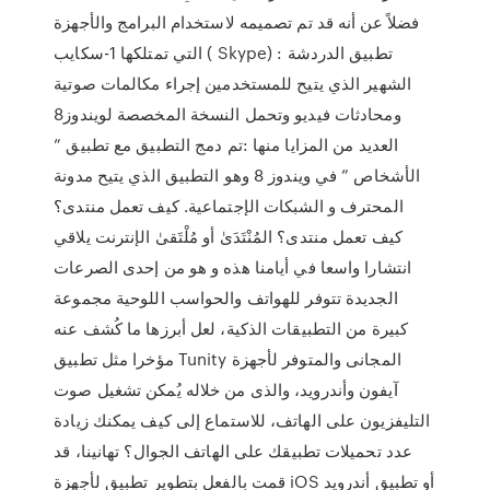
فضلاً عن أنه قد تم تصميمه لاستخدام البرامج والأجهزة
التي تمتلكها 1-سكايب ( Skype) : تطبيق الدردشة
الشهير الذي يتيح للمستخدمين إجراء مكالمات صوتية
ومحادثات فيديو وتحمل النسخة المخصصة لويندوز8
العديد من المزايا منها :تم دمج التطبيق مع تطبيق ”
الأشخاص ” في ويندوز 8 وهو التطبيق الذي يتيح مدونة
المحترف و الشبكات الإجتماعية. كيف تعمل منتدى؟
كيف تعمل منتدى؟ المُنْتَدَىٰ أو مُلْتَقىٰ الإنترنت يلاقي
انتشارا واسعا في أيامنا هذه و هو من إحدى الصرعات
الجديدة تتوفر للهواتف والحواسب اللوحية مجموعة
كبيرة من التطبيقات الذكية، لعل أبرزها ما كُشف عنه
مؤخرا مثل تطبيق Tunity المجانى والمتوفر لأجهزة
آيفون وأندرويد، والذى من خلاله يُمكن تشغيل صوت
التليفزيون على الهاتف، للاستماع إلى كيف يمكنك زيادة
عدد تحميلات تطبيقك على الهاتف الجوال؟ تهانينا، قد
قمت بالفعل بتطوير تطبيق لأجهزة iOS أو تطبيق أندرويد