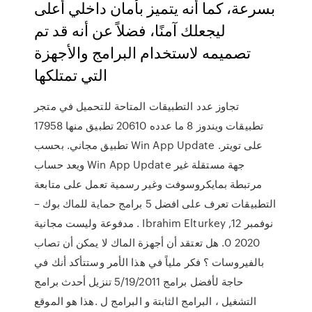
بسرعة، كما أنه يتميز بأمان داخلي أعلى
ليجعلك آمنًا، فضلاً عن أنه قد تم
تصميمه لاستخدام البرامج والأجهزة
التي تمتلكها
تجاوز عدد التطبيقات المتاحة للتحميل في متجر
تطبيقات ويندوز 8 ما عدده 20610 تطبيق منها 17958
تطبيق مجاني. بحسب Win App Update على تويتر.
ويعد حساب Win App Update جهة مستقلة غير
مرتبطة بمايكروسوفت وغير رسمية تعمل على متابعة
التطبيقات تعرف على افضل 5 برامج حماية للماك بوك –
مدفوعة وليست مجانية . Ibrahim Elturkey نوفمبر 12,
2020 0. هل تعتقد أن أجهزة الماك لا يمكن أن تصاب
بالفيروسات ؟ فكر ملياً في هذا الأمر وستتأكد أنك في
حاجة لأفضل برامج 5/19/2011 تنزيل أحدث برامج
التشغيل ، البرامج الثابتة و البرامج ل .هذا هو الموقع