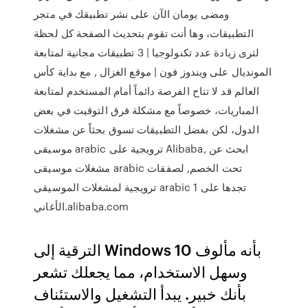
ومضى يومان الآن على نشر تطبيقك في متجر
التطبيقات، وها أنت تقوم بتحديث الصفحة كل لحظة
لترى زيادة عدد تكنولوجيا | 3 تطبيقات مجانية لمتابعة
المونديال على ويندوز فون | موقع الغزال , مع بداية كأس
العالم قد لا تتاح الفرصة دائماً أمام المستخدم لمتابعة
المباريات، خصوصاً مع مشكلة فرق التوقيت في بعض
الدول، لكن بفضل التطبيقات تسوق بحثاً عن مشغلات
موسيقى arabic ترويجية على Alibaba, ابحث عن
مشغلات موسيقى arabic تحت الخصم, لصفقات
ترويجية لمشغلات الموسيقى arabic تجدها على 1
الأغاني.alibaba.com
الترقية إلى Windows 10 بأنه مألوف
وسهل الاستخدام، مما يجعلك تشعر
بأنك خبير. يبدأ التشغيل والاستئناف