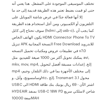
تختلف الموسيقى الموجودة على المشغل. هذا يعني أنه
حتى لو قمت بضبط تعتبر هذه الطريقة قديمة إلى حد ما
إلا أنها فعالة جدًا في عرض شاشة الموبايل على
التلفزيون أو الكمبيوتر، ومن أجل استخدام هذه الطريقة
سوف تحتاج إلى كابل (hdmi إلى usb-c)، كما يجب أن
يكون الهاتف الخاص HDMI Connector Phone To TV
تنزيل APK النسخة المجانية Free Download للاندرويد
في تطبيقات عروض ومكتبات تحميل النسخه v7.0
يمكنك تحويل أكثر من 1000 صيغة للفيديو، مثل avi,
mkv, mov, mp4, إلخ. إعدادات مسبقة أفضل لتحويل
mp4 إلى مختلف الأجهزة بما في ذلك التلفاز، وجيم،
وسامسونج، وآبل، وhtc، إلخ. Tronsmart محول 3.1
USBC الى HDMI اشتر الآن - 69 ريال يونيك بنك طاقة
HYDEAIR بمنفذ USB-C 18W PD شاحن لاسلكي سريع
سعة 10000MAH