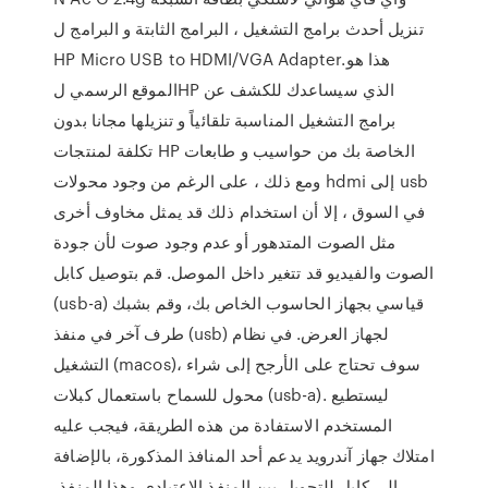
تنزيل أحدث برامج التشغيل ، البرامج الثابتة و البرامج ل
HP Micro USB to HDMI/VGA Adapter.هذا هو
الموقع الرسمي لHP الذي سيساعدك للكشف عن
برامج التشغيل المناسبة تلقائياً و تنزيلها مجانا بدون
تكلفة لمنتجات HP الخاصة بك من حواسيب و طابعات
ومع ذلك ، على الرغم من وجود محولات hdmi إلى usb
في السوق ، إلا أن استخدام ذلك قد يمثل مخاوف أخرى
مثل الصوت المتدهور أو عدم وجود صوت لأن جودة
الصوت والفيديو قد تتغير داخل الموصل. قم بتوصيل كابل
(usb-a) قياسي بجهاز الحاسوب الخاص بك، وقم بشبك
طرف آخر في منفذ (usb) لجهاز العرض. في نظام
التشغيل (macos)، سوف تحتاج على الأرجح إلى شراء
محول للسماح باستعمال كبلات (usb-a). ليستطيع
المستخدم الاستفادة من هذه الطريقة، فيجب عليه
امتلاك جهاز آندرويد يدعم أحد المنافذ المذكورة، بالإضافة
إلى كابل للتحويل بين المنفذ الاعتيادي وهذا المنفذ،