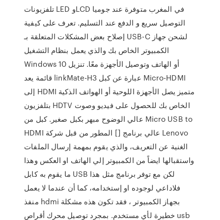
تلفزيونات LED وLCD في المغرب متوفرة عند جوميا
التوصيل سريع و الدفع عند التسليم. تعرف على كيفية
إصلاح بعض المشكلات المتعلقة بـ USB-C لشحن جهاز
الكمبيوتر الخاص بك والذي يعمل بنظام التشغيل
Windows 10 أو الهاتف وتوصيل الأجهزة معًا. تنزيل
قائمة يعد linkMate-H3 عبارة عن كبل Micro-HDMI
إلى HDMI متميز يصل الأجهزة اللوحية أو الهواتف الذكية
بتلفزيون HDTV الخاص بك للحصول على فيديو وصوت
عالي الوضوح مبهر بكبل صغير. كبل من Micro USB to
HDMI عالي برنامج [] المطور من قبل شركة Lenovo
الغنية عن التعريف، والذي يقوم بمهمة إرسال الملفات
واستقبالها ايضاً من الكمبيوتر إلي الهاتف او العكس وهذا
ما يقوم به كابل USB لكن مع توفر برنامج مثل هذا
فلاداعي لوجوده او إستخدامه، كما أن عندما لا يعمل
منفذ hdmi بجهاز الكمبيوتر ، فقد تكون هذه مشكلة
خطيرة لأي مستخدم. بمجرد توصيل محرك أقراص usb