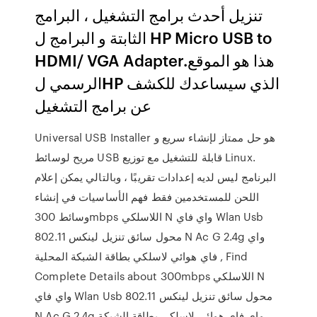
تنزيل أحدث برامج التشغيل ، البرامج
الثابتة و البرامج ل HP Micro USB to
HDMI/ VGA Adapter.هذا هو الموقع
الرسمي لHP الذي سيساعدك للكشف
عن برامج التشغيل
Universal USB Installer هو حل ممتاز لإنشاء سريع و
مريح لوسائط USB قابلة للتشغيل مع توزيع Linux.
البرنامج ليس لديه إعدادات تقريبًا ، وبالتالي يمكن إعلام
اللحن للمستخدمين فقط فهم الأساسيات في إنشاء
وسائط 300mbps اللاسلكي N واي فاي Wlan Usb
محول سائق تنزيل لينكس 802.11 N Ac G 2.4g واي
فاي هوائي لاسلكي بطاقة الشبكة المحلية , Find
Complete Details about 300mbps اللاسلكي N
واي فاي Wlan Usb محول سائق تنزيل لينكس 802.11
N Ac G 2.4g واي فاي هوائي لاسلكي بطاقة الشبكة