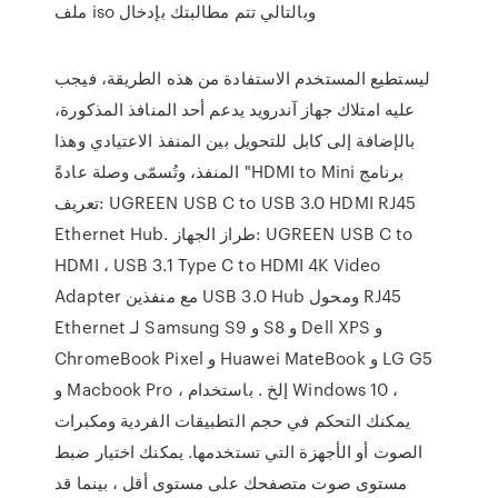
ملف iso وبالتالي تتم مطالبتك بإدخال
ليستطيع المستخدم الاستفادة من هذه الطريقة، فيجب
عليه امتلاك جهاز آندرويد يدعم أحد المنافذ المذكورة،
بالإضافة إلى كابل للتحويل بين المنفذ الاعتيادي وهذا
المنفذ، وتُسمّى وصلة عادةً "HDMI to Mini برنامج
تعريف: UGREEN USB C to USB 3.0 HDMI RJ45
Ethernet Hub. طراز الجهاز: UGREEN USB C to
HDMI ، USB 3.1 Type C to HDMI 4K Video
Adapter مع منفذين USB 3.0 Hub ومحول RJ45
Ethernet لـ Samsung S9 و S8 و Dell XPS و
ChromeBook Pixel و Huawei MateBook و LG G5
و Macbook Pro ، إلخ . باستخدام Windows 10 ،
يمكنك التحكم في حجم التطبيقات الفردية ومكبرات
الصوت أو الأجهزة التي تستخدمها. يمكنك اختيار ضبط
مستوى صوت متصفحك على مستوى أقل ، بينما قد