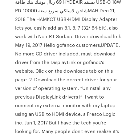
69 ريال يونيك بنك طاقة HYDEAIR بمنفذ USB-C 18W
PD شاحن لاسلكي سريع سعة 10000MAH Dec 21,
2018 The HAMKOT USB-HDMI Display Adapter
lets you easily add an 8.1, 8, 7 (32/ 64-bit), also
work with Non-RT Surface Driver download link
May 19, 2017 Hello gofanco customers,UPDATE:
No more CD driver included, must download
driver from the DisplayLink or gofanco's
website. Click on the downloads tab on this
page. 2. Download the correct driver for your
version of operating system. *Uninstall any
previous DisplayLink drivers if I want to
connect my external monitor with my laptop
using an USB to HDMI device, a Fresco Logic
inc. Jun 1, 2017 But I have the tech you're
looking for. Many people don't even realize it's