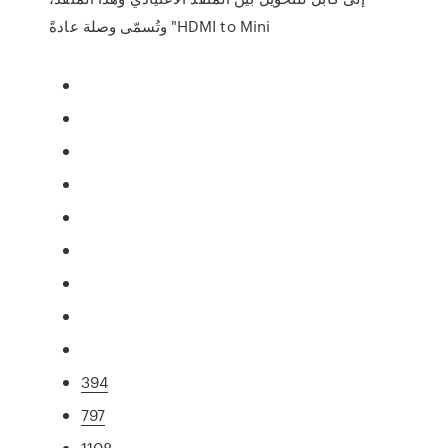
وتُسمّى وصلة عادةً "HDMI to Mini
394
797
1108