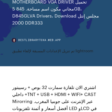
MOTHERBOARD VGA DRIVER تحميل
مجاني مكون اسم مساحة. 845 5GB،
D845GLVA Drivers، Download مجلس إنتل
2000 DDR333
BESTLIBRARYTOXA.WEB.APP
تم تنزيل الإعدادات المسبقة لإلغاء تطبيق lightroom
اشتري الان تلفازة سمارت 32 بوص + رسيبتور
داخلي +TNT + USB + HDMI + WIFI+ CAST
Mirorring عبر الإنترنت على جوميا المغرب.
أفضل أسعار و أثمنة تلفزيونات LED وLCD في