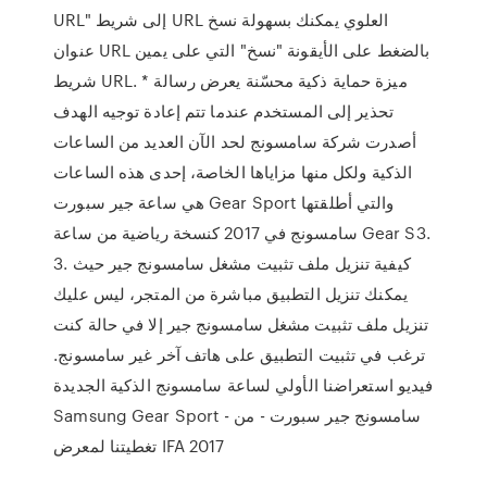
URL" إلى شريط URL العلوي يمكنك بسهولة نسخ
عنوان URL بالضغط على الأيقونة "نسخ" التي على يمين
شريط URL. * ميزة حماية ذكية محسّنة يعرض رسالة
تحذير إلى المستخدم عندما تتم إعادة توجيه الهدف
أصدرت شركة سامسونج لحد الآن العديد من الساعات
الذكية ولكل منها مزاياها الخاصة، إحدى هذه الساعات
هي ساعة جير سبورت Gear Sport والتي أطلقتها
سامسونج في 2017 كنسخة رياضية من ساعة Gear S3.
3. كيفية تنزيل ملف تثبيت مشغل سامسونج جير حيث
يمكنك تنزيل التطبيق مباشرة من المتجر، ليس عليك
تنزيل ملف تثبيت مشغل سامسونج جير إلا في حالة كنت
ترغب في تثبيت التطبيق على هاتف آخر غير سامسونج.
فيديو استعراضنا الأولي لساعة سامسونج الذكية الجديدة
Samsung Gear Sport - سامسونج جير سبورت - من
تغطيتنا لمعرض IFA 2017