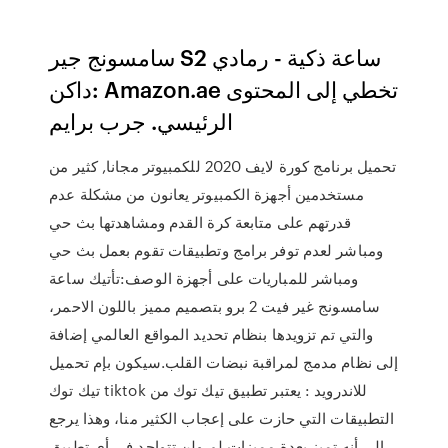
سامسونج جير S2 ساعة ذكية - رمادي
داكن: Amazon.ae تخطي إلى المحتوى
الرئيسي. جرب برايم
تحميل برنامج كورة لايف 2020 للكمبيوتر مجانا, كثير من
مستخدمين أجهزة الكمبيوتر يعانون من مشكلة عدم
قدرتهم على متابعة كرة القدم ومشاهدتها بث حي
ومباشر لعدم توفر برامج وتطبيقات تقوم بعمل بث حي
ومباشر للمباريات على أجهزة الوصف:تأتيك ساعة
سامسونج غير فيت 2 برو بتصميم مميز باللون الاحمر،
والتي تم تزويدها بنظام تحديد المواقع العالمي إضافة
إلى نظام مدمج لمراقبة نبضات القلب.سيكون بإم تحميل
تيك توك tiktok للاندرويد : يعتبر تطبيق تيك توك من
التطبيقات التي حازت على إعجاب الكثير منا، وهذا يرجع
إلى أنه تميز بعدة مميزات لم ولن تتواجد في أي تطبيق