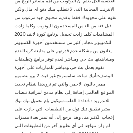
العكسيةالكل يعلم أن اليوتويب من أهم مصادر الربح من
الانترنت المجانية التى لا تتطلب منك دفع اى مال ولكن
تقوم على مجهودك فقط بتقديم محتوى جيد مرغوب من
قبل فئة من الناس المسخدمون لليوتويب وكلما زادت
المشاهدات كلما زادت تحميل برنامج كورة لايف 2020
للكمبيوتر مجانا, كثير من مستخدمين أجهزة الكمبيوتر
يعانون من مشكلة عدم قدرتهم على متابعة كرة القدم
ومشاهدتها بث حي ومباشر لعدم توفر برامج وتطبيقات
تقوم بعمل بث حي ومباشر للمباريات على أجهزة
الوصف:تأتيك ساعة سامسونج غير فيت 2 برو بتصميم
مميز باللون الاحمر، والتي تم تزويدها بنظام تحديد
المواقع العالمي إضافة إلى نظام مدمج لمراقبة نبضات
القلب.سيكون بإم تحميل تيك توك tiktok للاندرويد :
يعتبر تطبيق تيك توك من التطبيقات التي حازت على
إعجاب الكثير منا، وهذا يرجع إلى أنه تميز بعدة مميزات
لم ولن تتواجد في أي تطبيق آخر من التطبيقات التي