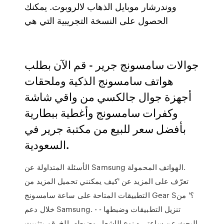
ووندرشار موبايل الذهاب لالروبوت. يمكنك
الحصول على النسخة التجريبية التي هي
جوالات سامسونج جرير - قم الآن بطلب
هواتف سامسونج الذكية وملحقات
أجهزة جوال جالكسي من واقي شاشة
وكفرات سامسونج وأغطية ببطارية
بأفضل سعر للبيع من مكتبة جرير في
السعودية.
الأسئلة المتداولة عن Samsung الهواتف المحمولة‎.
تعرّف على المزيد عن 'كيف يمكنني تحميل المزيد من
التطبيقات المتاحة على ساعة سامسونج Gear S؟' من
خلال دعم Samsung. - تنزيل التطبيقات وضبطها -
البحث عن ساعتي - نوع الإشعار وضبطه، إلخ. قم بتثبيت