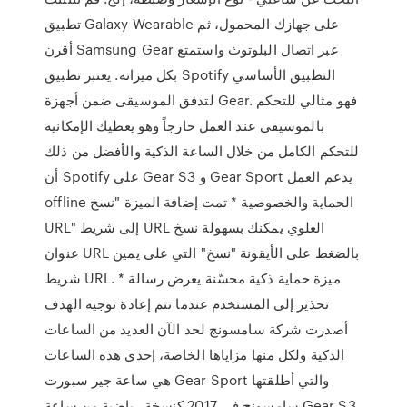
تطبيق Galaxy Wearable على جهازك المحمول، ثم
أقرن Samsung Gear عبر اتصال البلوتوث واستمتع
بكل ميزاته. يعتبر تطبيق Spotify التطبيق الأساسي
لتدفق الموسيقى ضمن أجهزة Gear. فهو مثالي للتحكم
بالموسيقى عند العمل خارجاً وهو يعطيك الإمكانية
للتحكم الكامل من خلال الساعة الذكية والأفضل من ذلك
أن Spotify على Gear S3 و Gear Sport يدعم العمل
offline الحماية والخصوصية * تمت إضافة الميزة "نسخ
URL" إلى شريط URL العلوي يمكنك بسهولة نسخ
عنوان URL بالضغط على الأيقونة "نسخ" التي على يمين
شريط URL. * ميزة حماية ذكية محسّنة يعرض رسالة
تحذير إلى المستخدم عندما تتم إعادة توجيه الهدف
أصدرت شركة سامسونج لحد الآن العديد من الساعات
الذكية ولكل منها مزاياها الخاصة، إحدى هذه الساعات
هي ساعة جير سبورت Gear Sport والتي أطلقتها
سامسونج في 2017 كنسخة رياضية من ساعة Gear S3.