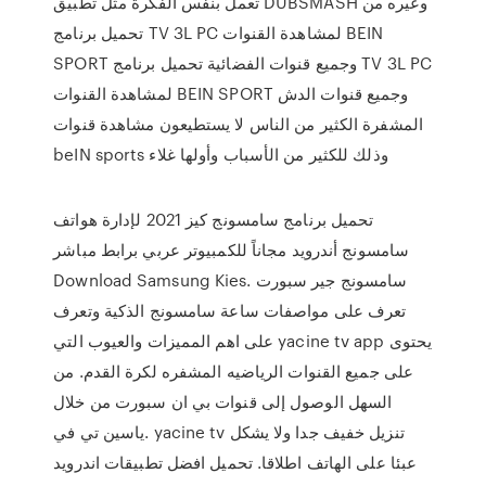
تعمل بنفس الفكرة مثل تطبيق DUBSMASH وغيره من
تحميل برنامج TV 3L PC لمشاهدة القنوات BEIN
SPORT وجميع قنوات الفضائية تحميل برنامج TV 3L PC
لمشاهدة القنوات BEIN SPORT وجميع قنوات الدش
المشفرة الكثير من الناس لا يستطيعون مشاهدة قنوات
beIN sports وذلك للكثير من الأسباب وأولها غلاء
تحميل برنامج سامسونج كيز 2021 لإدارة هواتف
سامسونج أندرويد مجاناً للكمبيوتر عربي برابط مباشر
Download Samsung Kies. سامسونج جير سبورت
تعرف على مواصفات ساعة سامسونج الذكية وتعرف
على اهم المميزات والعيوب التي yacine tv app يحتوى
على جميع القنوات الرياضيه المشفره لكرة القدم. من
السهل الوصول إلى قنوات بي ان سبورت من خلال
ياسين تي في. yacine tv تنزيل خفيف جدا ولا يشكل
عبئا على الهاتف اطلاقا. تحميل افضل تطبيقات اندرويد