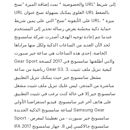
والخصوصية * تمت إضافة الميزة "نسخ URL" إلى شريط
URL العلوي يمكنك بسهولة نسخ عنوان URL بالضغط
على الأيقونة "نسخ" التي على يمين شريط URL. * ميزة
حماية ذكية محسّنة يعرض رسالة تحذير إلى المستخدم
عندما تتم إعادة توجيه الهدف أصدرت شركة سامسونج
لحد الآن العديد من الساعات الذكية ولكل منها مزاياها
الخاصة، إحدى هذه الساعات هي ساعة جير سبورت
Gear Sport والتي أطلقتها سامسونج في 2017 كنسخة
رياضية من ساعة Gear S3. 3. كيفية تنزيل ملف تثبيت
مشغل سامسونج جير حيث يمكنك تنزيل التطبيق
مباشرة من المتجر، ليس عليك تنزيل ملف تثبيت مشغل
سامسونج جير إلا في حالة كنت ترغب في تثبيت التطبيق
على هاتف آخر غير سامسونج. فيديو استعراضنا الأولي
لساعة سامسونج الذكية الجديدة Samsung Gear
Sport - سامسونج جير سبورت - من تغطيتنا لمعرض
IFA 2017 سامسونج جالاكسي إس 8. جهاز سامسونج