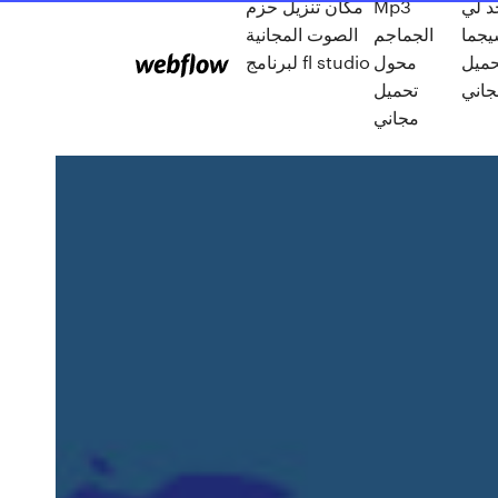
د لي
Mp3
مكان تنزيل حزم
جما
الجماجم
الصوت المجانية
حميل
محول
لبرنامج fl studio
جاني
تحميل
مجاني