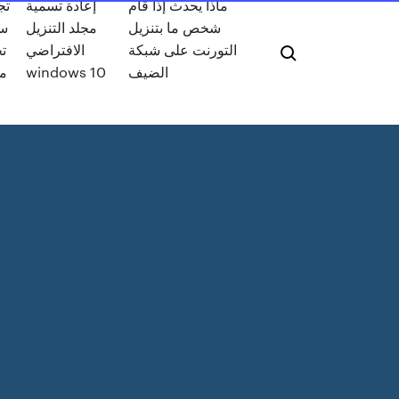
ماذا يحدث إذا قام
إعادة تسمية
تج
شخص ما بتنزيل
مجلد التنزيل
سي
التورنت على شبكة
الافتراضي
ت
الضيف
windows 10
م