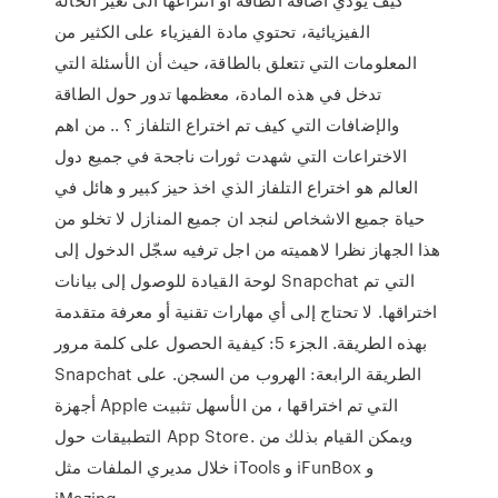
الفيزيائية، تحتوي مادة الفيزياء على الكثير من
المعلومات التي تتعلق بالطاقة، حيث أن الأسئلة التي
تدخل في هذه المادة، معظمها تدور حول الطاقة
والإضافات التي كيف تم اختراع التلفاز ؟ .. من اهم
الاختراعات التي شهدت ثورات ناجحة في جميع دول
العالم هو اختراع التلفاز الذي اخذ حيز كبير و هائل في
حياة جميع الاشخاص لنجد ان جميع المنازل لا تخلو من
هذا الجهاز نظرا لاهميته من اجل ترفيه سجّل الدخول إلى
لوحة القيادة للوصول إلى بيانات Snapchat التي تم
اختراقها. لا تحتاج إلى أي مهارات تقنية أو معرفة متقدمة
بهذه الطريقة. الجزء 5: كيفية الحصول على كلمة مرور
Snapchat الطريقة الرابعة: الهروب من السجن. على
أجهزة Apple التي تم اختراقها ، من الأسهل تثبيت
التطبيقات حول App Store. ويمكن القيام بذلك من
خلال مديري الملفات مثل iTools و iFunBox و
iMazing.