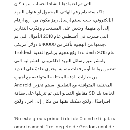
التي تم اعتمادها لإنشاء الحساب سواء كان
ذلكباستخدام رقم الهاتف المحمول أو عنوان البريد
الإلكتروني، حيث سيتم إرسال رمز مكون من أربع أرقام
إلى أي منهما، ويتعين على المستخدم وقدّرت التقارير
التي صدرت في أغسطس عام 2018 الأموال التي تم
جمعها من الهجوم بأكثر من 640000 دولار أمريكي.
Troldesh وقع هجوم برنامج الفدية Troldesh عام 2015
وانتشر عبر رسائل البريد الالكتروني العشوائية التي
تتضمن روابط أو مرفقات مصابة. يحتوي عادةً على العديد
من خيارات الدقة المختلفة المتوافقة مع أجهزة
Android المختلفة المتوافقة مع التطبيق. سيتم تخزين
مقاطع الفيديو التي تم تنزيلها على بطاقة SD الخاصة بك
افتراضيًا ، ولكن يمكنك نقلها من مكان إلى آخر ، ولكن
'Nu este greu s prime ti doi de 0 c nd e ti gata s
omori oameni. 'Trei degete de Gordon، unul de