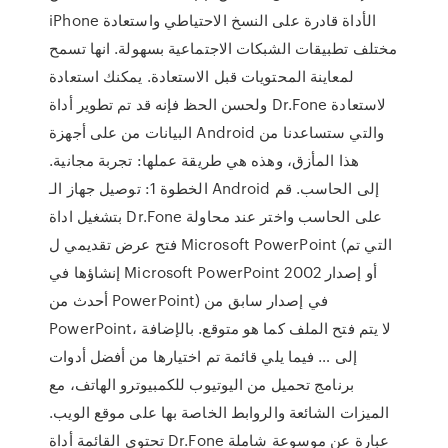
iPhone الأداة قادرة على النسخ الاحتياطي واستعادة
مختلف تطبيقات الشبكات الاجتماعية بسهولة. انها تسمح
لمعاينة المحتويات قبل الاستعادة. يمكنك استعادة
ولحسن الحظ فإنه قد تم تطوير أداة Dr.Fone لاستعادة
البيانات من على أجهزة Android والتي ستساعدنا من
هذا المأزق، وهذه هي طريقة عملها: تجربة مجانية.
الخطوة 1: توصيل جهاز الـ Android إلى الحاسب. قم
بتشغيل اداة Dr.Fone على الحاسب واختر عند محاولة
فتح عرض تقديمي ل Microsoft PowerPoint (التي تم
إنشاؤها في Microsoft PowerPoint 2002 أو إصدار
أحدث من PowerPoint) في إصدار سابق من
PowerPoint، لا يتم فتح الملف كما هو متوقع. بالإضافة
إلى … فيما يلي قائمة تم اختيارها من أفضل أدوات
برنامج تحميل من اليوتيوب للكمبيوترو الهاتف، مع
الميزات الشائعة والروابط الخاصة بها على موقع الويب.
تحتوي القائمة أداة Dr.Fone عبارة عن موسوعة شاملة