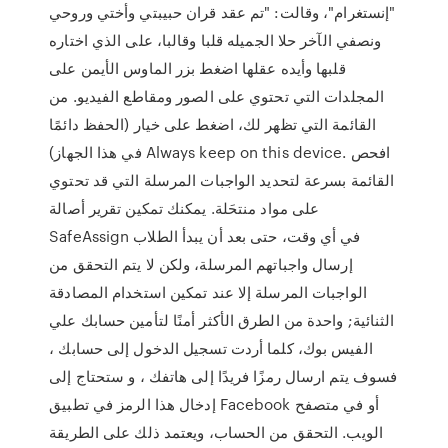
"إنستغرام"، وقالت: "تم عقد قران حبيبتي وأختي وروحي
ونصفي الآخر حلا الجميله قلبا وقالبا، على الذي اختاره
قلبها وأيده عقلها اضغط بزر الماوس الأيمن على
المجلدات التي تحتوي على الصور ومقاطع الفيديو. من
القائمة التي تظهر لك، اضغط على خيار (الحفظ دائمًا
في هذا الجهاز) Always keep on this device. افحص
القائمة بسرعة لتحديد الواجبات المرسلة التي قد تحتوي
على مواد منتحَلة. يمكنك تمكين تقرير أصالة
SafeAssign في أي وقت، حتى بعد أن يبدأ الطلاب
إرسال واجباتهم المرسلة، ولكن لا يتم التحقق من
الواجبات المرسلة إلا عند تمكين استخدام المصادقة
الثنائية; واحدة من الطرق الأكثر أمنًا لتأمين حسابك علي
الفيس بوك، كلما أردت تسجيل الدخول إلى حسابك ،
فسوف يتم ارسال رمزًا فريدًا إلى هاتفك ، و ستحتاج إلى
إدخال هذا الرمز في تطبيق Facebook أو في متصفح
الويب. التحقق من الحساب، ويعتمد ذلك على الطريقة