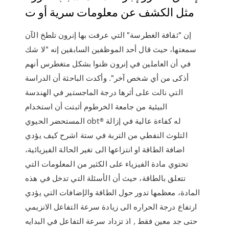
مثل الكشف عن معلومات سرية أو ت
إن "ثقافة الغطرسة" التي عرفت بها إنرون تلطخ الآن
سمعتها، حيث قال أحد الموظفين السابقين إنه "لا شك
في أن العاملين في إنرون ظنوا بشكل متغطرس أنهم
أذكى من أي شخص آخر". وأكدت الباحثة أن الدراسة
التي نالت على أثرها درجة الماجستير في الهندسة
البيئية من جامعة الخرطوم أثبتت أن استخدام
المستحضر الحيوي obt® له كفاءة عالية في إزالة
التلوث النفطي من التربة في ستة اشرح كيف يؤدي
اضافة الطاقة او انتزاعها الى تغير الحالة الفيزيائية،
تحتوي مادة الفيزياء على الكثير من المعلومات التي
تتعلق بالطاقة، حيث أن الأسئلة التي تدخل في هذه
المادة، معظمها تدور حول الطاقة والإضافات التي يؤدي
ارتفاع درجة الحراره الى زيادة سرعة التفاعل الانزيمي
حتى جد معين فقط , اذ تزداد سرعة التفاعل في البدايه