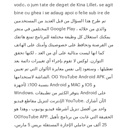
vodc، o jum tate de deget de Kina Lillet، se agit
bine cu ghea i se adaug apoi o felie sub ire de
تم طرح هذا السؤال من قبل العديد من المستخدمين
المختلفين في متجر Google Play ، والذي من خلاله
يمكنك استغلال كل وظيفة مختلفة للبرنامج تمنع هاتفك
من القرصنة وتحافظ على خصوصيتك وأمنك على الهاتف
كما انها ليست مثالية على أي من العد ، لكنها تحقق
التوازن. لوكس لا تقوم بإجراء أي تغييرات دائمة بعد
تعطيلها ، وستعود إلى نفس معايرة الألوان التي تم تعيين
الشاشة لاستخدامها. OG YouTube Android APK آمن
بنسبة 100٪ لأجهزة Android و MAC و IOS و
Windows. يتوفر الكثير من تطبيقات Android على
الإنترنت لتنزيل مقاطع فيديو YouTube. الآن أشارك
واحد من أفضل تنزيل أشرطة فيديو يوتيوب ، وهذا هو
OGYouTube APP. الحقيقة التي غابت من برنامج تأهيل
25 ألف من حاملي الإجازة المستقلة بريس 5 مارس،