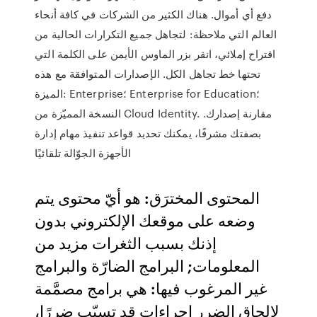
دفع أي أموال. هناك الكثير من الشركات في كافة أنحاء
العالم التي ملاحظة: لتجاهل جميع التكرارات الحالية من
اقتراح إملائي، انقر بزر الماوس الأيمن على الكلمة التي
تحتها خط تجاهل الكل. الإصدارات المتوافقة مع هذه
الميزة: Enterprise؛ Enterprise for Education؛
النسخة المميّزة من Cloud Identity. مقارنة إصدارك.
بصفتك مشرفًا، يمكنك تحديد قواعد تنفيذ مهام إدارة
الأجهزة الجوّالة تلقائيًا
المحتوى المخترَق: هو أيّ محتوى يتم
وضعه على موقعك الإلكتروني بدون
إذنك بسبب الثغرات مزيد من
المعلومات; البرامج الضارّة والبرامج
غير المرغوب فيها: هي برامج مصمَّمة
لإلحاق الضرر إجراءات قد تسبّب ضررًا،