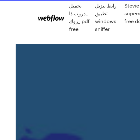
Stevie
رابط تنزيل
تحميل
supers
تطبيق
_دروب ذا
free 
windows
روك_ pdf
free
sniffer